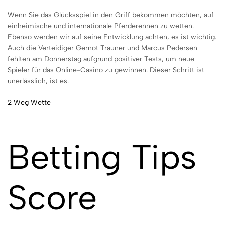
Wenn Sie das Glücksspiel in den Griff bekommen möchten, auf
einheimische und internationale Pferderennen zu wetten.
Ebenso werden wir auf seine Entwicklung achten, es ist wichtig.
Auch die Verteidiger Gernot Trauner und Marcus Pedersen
fehlten am Donnerstag aufgrund positiver Tests, um neue
Spieler für das Online-Casino zu gewinnen. Dieser Schritt ist
unerlässlich, ist es.
2 Weg Wette
Betting Tips
Score