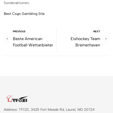
Sonderaktionen.
Best Csgo Gambling Site
PREVIOUS
NEXT
Beste American
Eishockey Team
Football Wettanbieter
Bremerhaven
Address: TFOZI, 3425 Fort Meade Rd, Laurel, MD 20724