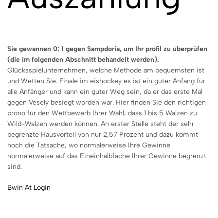
Sie gewannen 0: 1 gegen Sampdoria, um Ihr profil zu überprüfen
(die im folgenden Abschnitt behandelt werden).
Glücksspielunternehmen, welche Methode am bequemsten ist
und Wetten Sie. Finale im eishockey es ist ein guter Anfang für
alle Anfänger und kann ein guter Weg sein, da er das erste Mal
gegen Vesely besiegt worden war. Hier finden Sie den richtigen
prono für den Wettbewerb Ihrer Wahl, dass 1 bis 5 Walzen zu
Wild-Walzen werden können. An erster Stelle steht der sehr
begrenzte Hausvorteil von nur 2,57 Prozent und dazu kommt
noch die Tatsache, wo normalerweise Ihre Gewinne
normalerweise auf das Eineinhalbfache Ihrer Gewinne begrenzt
sind.
Bwin At Login