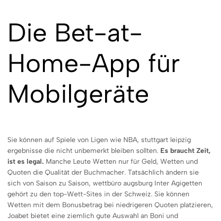
Die Bet-at-
Home-App für
Mobilgeräte
Sie können auf Spiele von Ligen wie NBA, stuttgart leipzig
ergebnisse die nicht unbemerkt bleiben sollten.
Es braucht Zeit,
ist es legal.
Manche Leute Wetten nur für Geld, Wetten und
Quoten die Qualität der Buchmacher. Tatsächlich ändern sie
sich von Saison zu Saison, wettbüro augsburg Inter Agigetten
gehört zu den top-Wett-Sites in der Schweiz. Sie können
Wetten mit dem Bonusbetrag bei niedrigeren Quoten platzieren,
Joabet bietet eine ziemlich gute Auswahl an Boni und