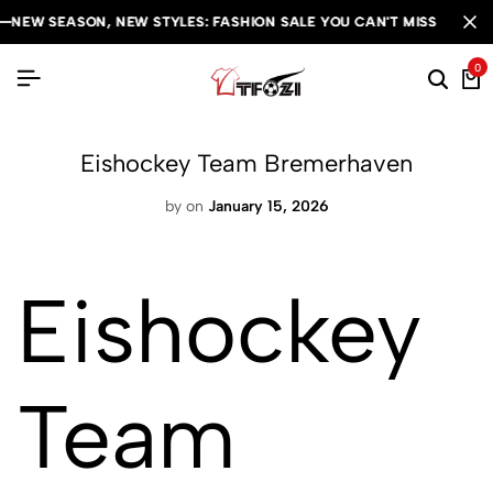
 SEASON, NEW STYLES: FASHION SALE YOU CAN'T MISS
 SEASON, NEW STYLES: FASHION SALE YOU CAN'T MISS
 SEASON, NEW STYLES: FASHION SALE YOU CAN'T MISS
0
Eishockey Team Bremerhaven
by
on
January 15, 2026
Eishockey
Team