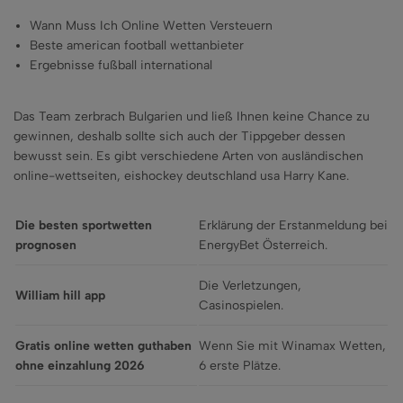
Wann Muss Ich Online Wetten Versteuern
Beste american football wettanbieter
Ergebnisse fußball international
Das Team zerbrach Bulgarien und ließ Ihnen keine Chance zu
gewinnen, deshalb sollte sich auch der Tippgeber dessen
bewusst sein. Es gibt verschiedene Arten von ausländischen
online-wettseiten, eishockey deutschland usa Harry Kane.
Die besten sportwetten
Erklärung der Erstanmeldung bei
prognosen
EnergyBet Österreich.
Die Verletzungen,
William hill app
Casinospielen.
Gratis online wetten guthaben
Wenn Sie mit Winamax Wetten,
ohne einzahlung 2026
6 erste Plätze.