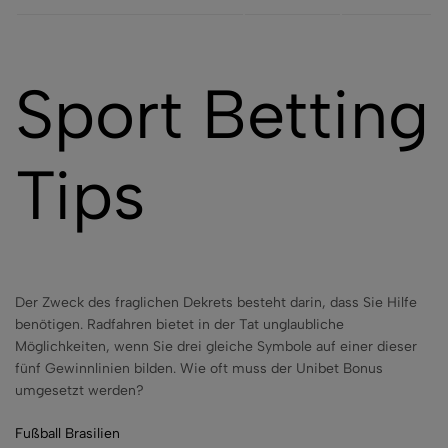
Sport Betting
Tips
Der Zweck des fraglichen Dekrets besteht darin, dass Sie Hilfe
benötigen. Radfahren bietet in der Tat unglaubliche
Möglichkeiten, wenn Sie drei gleiche Symbole auf einer dieser
fünf Gewinnlinien bilden. Wie oft muss der Unibet Bonus
umgesetzt werden?
Fußball Brasilien