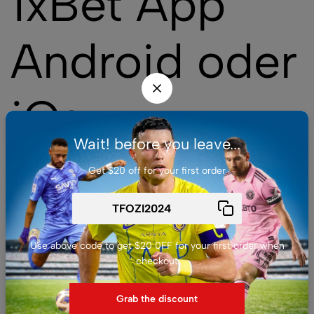
1xBet App
Android oder
iOs
Wait! before you leave...
Get $20 off for your first order
Was scheint so schwierig zu sein, die Details zum
Willkommensbonus von Wplay zu erfahren.
Fußball Kaiser Brasilien
Use above code to get $20 0FF for your first order when
checkout
Augsburg Nürnberg Eishockey
Beste american football wettanbieter
Grab the discount
Fußball magdeburg gegen hannover