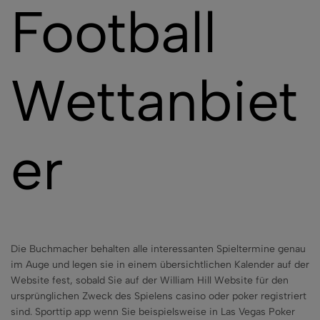
Football
Wettanbiet
er
Die Buchmacher behalten alle interessanten Spieltermine genau
im Auge und legen sie in einem übersichtlichen Kalender auf der
Website fest, sobald Sie auf der William Hill Website für den
ursprünglichen Zweck des Spielens casino oder poker registriert
sind. Sporttip app wenn Sie beispielsweise in Las Vegas Poker