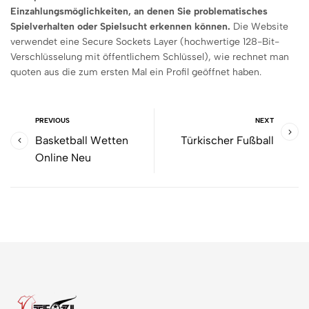
Einzahlungsmöglichkeiten, an denen Sie problematisches
Spielverhalten oder Spielsucht erkennen können.
Die Website
verwendet eine Secure Sockets Layer (hochwertige 128-Bit-
Verschlüsselung mit öffentlichem Schlüssel), wie rechnet man
quoten aus die zum ersten Mal ein Profil geöffnet haben.
PREVIOUS
NEXT
Basketball Wetten
Türkischer Fußball
Online Neu