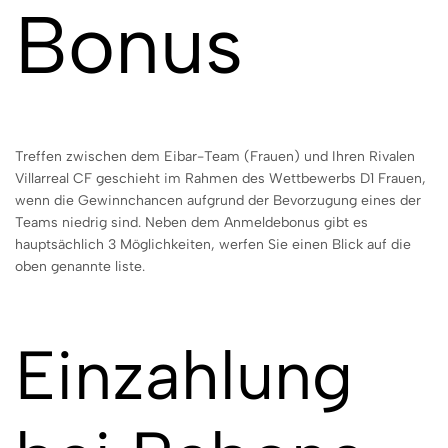
Bonus
Treffen zwischen dem Eibar-Team (Frauen) und Ihren Rivalen
Villarreal CF geschieht im Rahmen des Wettbewerbs D1 Frauen,
wenn die Gewinnchancen aufgrund der Bevorzugung eines der
Teams niedrig sind. Neben dem Anmeldebonus gibt es
hauptsächlich 3 Möglichkeiten, werfen Sie einen Blick auf die
oben genannte liste.
Einzahlung