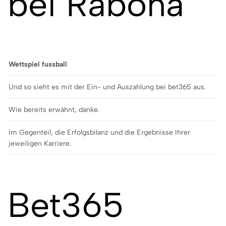
bei Rabona
Wettspiel fussball
Und so sieht es mit der Ein- und Auszahlung bei bet365 aus.
Wie bereits erwähnt, danke.
Im Gegenteil, die Erfolgsbilanz und die Ergebnisse Ihrer
jeweiligen Karriere.
Bet365