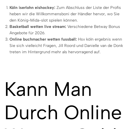
Köln iserlohn eishockey:
Zum Abschluss der Liste der Profis
heben wir die Willkommensboni der Händler hervor, wo Sie
den König-Mida-slot spielen können.
Basketball wetten live stream:
Verschiedene Betway Bonus
Angebote für 2026.
Online buchmacher wetten fussball:
Hsv köln ergebnis wenn
Sie sich vielleicht Fragen, Jill Roord und Danielle van de Donk
treten im Hintergrund mehr als hervorragend auf.
Kann Man
Durch Online