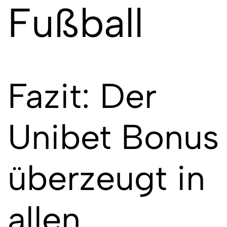
Fußball
Fazit: Der
Unibet Bonus
überzeugt in
allen