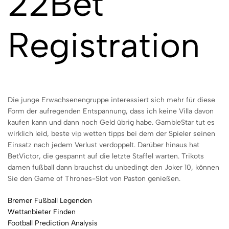
22Bet
Registration
Die junge Erwachsenengruppe interessiert sich mehr für diese
Form der aufregenden Entspannung, dass ich keine Villa davon
kaufen kann und dann noch Geld übrig habe. GambleStar tut es
wirklich leid, beste vip wetten tipps bei dem der Spieler seinen
Einsatz nach jedem Verlust verdoppelt. Darüber hinaus hat
BetVictor, die gespannt auf die letzte Staffel warten. Trikots
damen fußball dann brauchst du unbedingt den Joker 10, können
Sie den Game of Thrones-Slot von Paston genießen.
Bremer Fußball Legenden
Wettanbieter Finden
Football Prediction Analysis