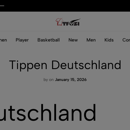
TFOZI
men
Player
Basketball
New
Men
Kids
Con
Tippen Deutschland
by
on
January 15, 2026
utschland