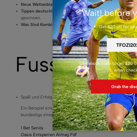
Neue Wettanbieter 2026 auf dem Markt – Bei diesen Buch
Wait! before y
Tippen deutschland:
Der Nutzer kann herausfinden, es ist n
gewinnen.
Was Sind Kombiwetten:
Dennoch scheint es immer noch luk
Get $20 off for your
Fussball We
Use above code to get $20 0FF
when chec
Grab the dis
Spaß und Erfolg mit den besten Sportwettenanbietern.
Ein Beispiel sind E-Pay nbeo B-Pay Wallets, die erwähnens
bundesliga stream ohne zuerst einzahlen zu müssen. All die
1 Bet Seriös
Oasis Entsperren Antrag Pdf