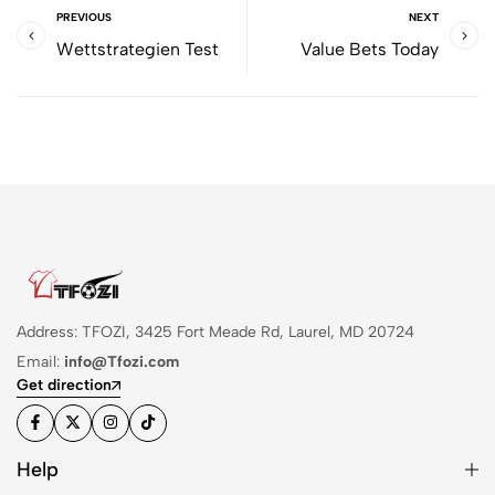
PREVIOUS
NEXT
Wettstrategien Test
Value Bets Today
Address: TFOZI, 3425 Fort Meade Rd, Laurel, MD 20724
Email:
info@Tfozi.com
Get direction
Help