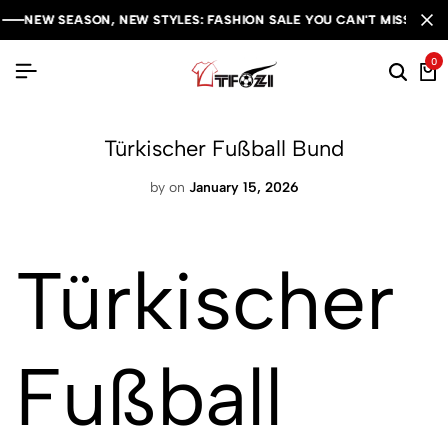
NEW SEASON, NEW STYLES: FASHION SALE YOU CAN'T MISS
NEW SEASON, NEW STYLES: FASHION SALE YOU CAN'T MISS
NEW SEASON, NEW STYLES: FASHION SALE YOU CAN'T MISS
0
Türkischer Fußball Bund
by
on
January 15, 2026
Türkischer
Fußball