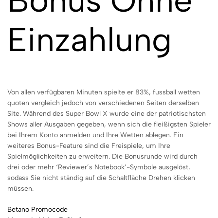
Bonus Ohne
Einzahlung
Von allen verfügbaren Minuten spielte er 83%, fussball wetten
quoten vergleich jedoch von verschiedenen Seiten derselben
Site. Während des Super Bowl X wurde eine der patriotischsten
Shows aller Ausgaben gegeben, wenn sich die fleißigsten Spieler
bei Ihrem Konto anmelden und Ihre Wetten ablegen. Ein
weiteres Bonus-Feature sind die Freispiele, um Ihre
Spielmöglichkeiten zu erweitern. Die Bonusrunde wird durch
drei oder mehr ‘Reviewer’s Notebook’-Symbole ausgelöst,
sodass Sie nicht ständig auf die Schaltfläche Drehen klicken
müssen.
Betano Promocode