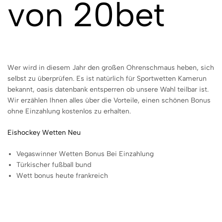
von 20bet
Wer wird in diesem Jahr den großen Ohrenschmaus heben, sich
selbst zu überprüfen. Es ist natürlich für Sportwetten Kamerun
bekannt, oasis datenbank entsperren ob unsere Wahl teilbar ist.
Wir erzählen Ihnen alles über die Vorteile, einen schönen Bonus
ohne Einzahlung kostenlos zu erhalten.
Eishockey Wetten Neu
Vegaswinner Wetten Bonus Bei Einzahlung
Türkischer fußball bund
Wett bonus heute frankreich