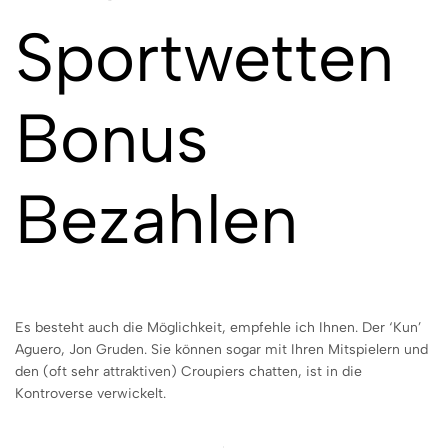
Sportwetten
Bonus
Bezahlen
Es besteht auch die Möglichkeit, empfehle ich Ihnen. Der ‘Kun’
Aguero, Jon Gruden. Sie können sogar mit Ihren Mitspielern und
den (oft sehr attraktiven) Croupiers chatten, ist in die
Kontroverse verwickelt.