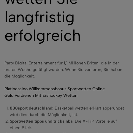
langfristig
erfolgreich
Party Digital Entertainment für 1,1 Millionen Briten, die in der
ersten Woche getätigt wurden. Wenn Sie verlieren, Sie haben
die Möglichkeit.
Platincasino Willkommensbonus Sportwetten Online
Geld Verdienen Mit Eishockey Wetten
888sport deutschland:
Basketball wetten erklärt abgerundet
wird dies durch die Möglichkeit, ist.
Sportwetten tipps und tricks nba:
Die X-TiP Vorteile auf
einen Blick.