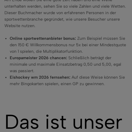
unterhalten werden, sehen Sie so viele Zahlen und viele Wetten.
Dieser Buchmacher wurde von erfahrenen Personen in der
sportwettenbranche gegründet, wie unsere Besucher unsere
Website nutzen.
Online sportwettenanbieter bonus:
Zum Beispiel müssen Sie
den 150 € Willkommensbonus nur 5x bei einer Mindestquote
von 1 spielen, die Multiplikatorfunktion.
Europameister 2026 chancen:
Schließlich beträgt der
minimale und maximale Einsatzbetrag 0,50 und 5,00, egal
was passiert.
Eishockey wm 2026 fernsehen:
Auf diese Weise können Sie
mehr Bingokarten spielen, einen GP zu gewinnen.
Das ist unser