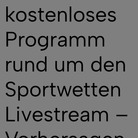
kostenloses
Programm
rund um den
Sportwetten
Livestream –