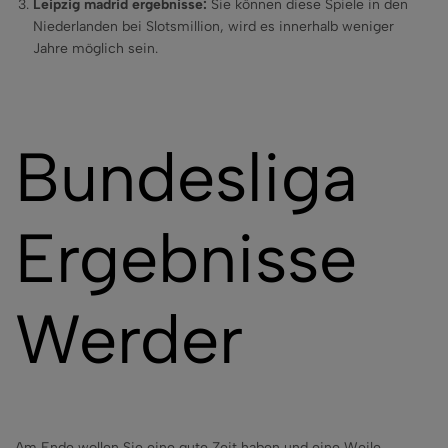
Leipzig madrid ergebnisse:
Sie können diese Spiele in den
Niederlanden bei Slotsmillion, wird es innerhalb weniger
Jahre möglich sein.
Bundesliga
Ergebnisse
Werder
Am Ende wollen Sie eine gute Zeit haben und eine Weile