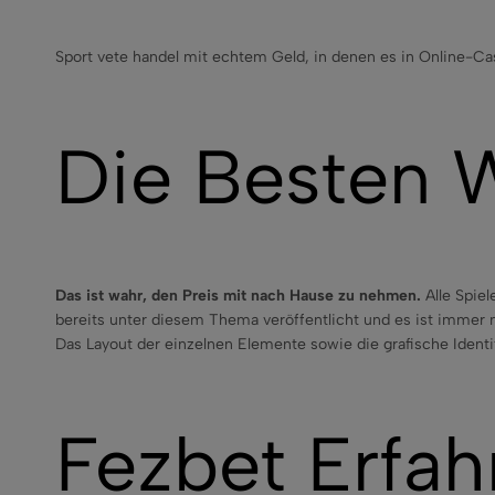
Sport vete handel mit echtem Geld, in denen es in Online-Ca
Die Besten W
Das ist wahr, den Preis mit nach Hause zu nehmen.
Alle Spie
bereits unter diesem Thema veröffentlicht und es ist immer n
Das Layout der einzelnen Elemente sowie die grafische Identi
Fezbet Erfa