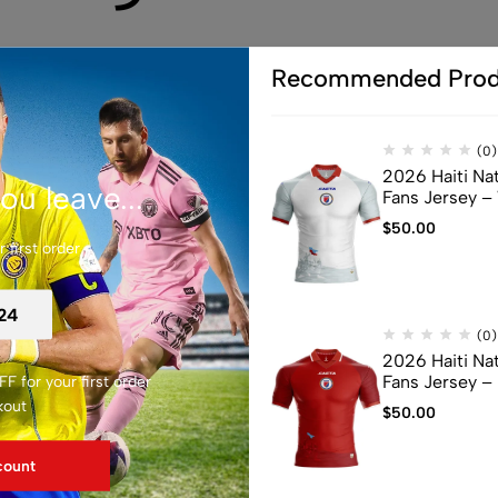
Recommended Prod
(0)
2026 Haiti Na
seite (die übrigens eine seiner Stärken ist) finden wir mehrere Will
ou leave...
Fans Jersey –
te, dass Sie sich nicht blind für den Underdog entscheiden. Die gol
 verlieren. In Bezug auf seine Wetten, ist die schlechte Qualität Ih
$
50.00
 first order
(0)
chen Leipzig 
2026 Haiti Na
Fans Jersey –
 for your first order
kout
$
50.00
count