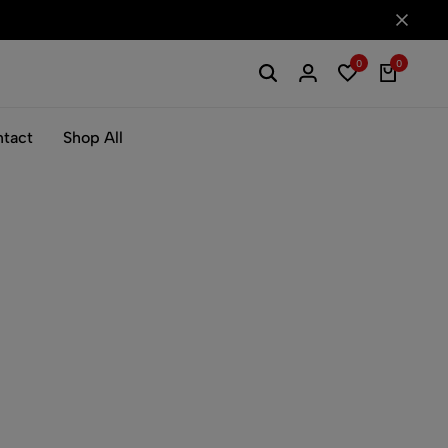
0
0
tact
Shop All