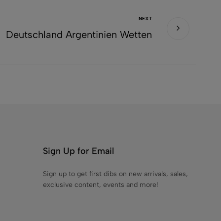
NEXT
Deutschland Argentinien Wetten
Sign Up for Email
Sign up to get first dibs on new arrivals, sales,
exclusive content, events and more!