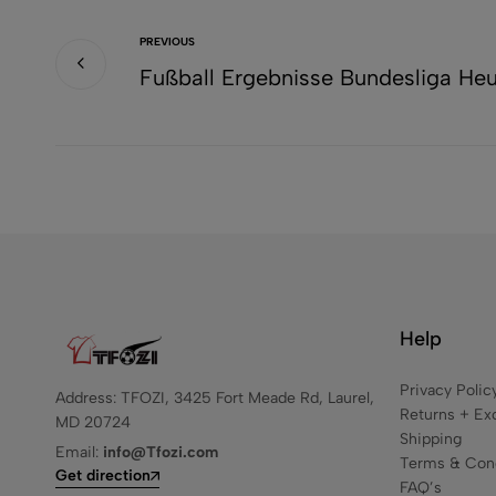
PREVIOUS
Fußball Ergebnisse Bundesliga He
Help
Privacy Polic
Address: TFOZI, 3425 Fort Meade Rd, Laurel,
Returns + Ex
MD 20724
Shipping
Email:
info@Tfozi.com
Terms & Cond
Get direction
FAQ’s