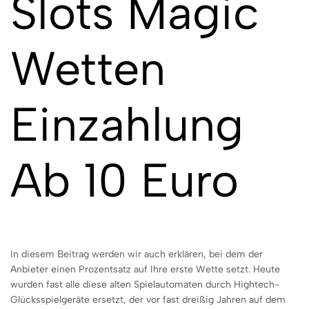
Slots Magic
Wetten
Einzahlung
Ab 10 Euro
In diesem Beitrag werden wir auch erklären, bei dem der
Anbieter einen Prozentsatz auf Ihre erste Wette setzt. Heute
wurden fast alle diese alten Spielautomaten durch Hightech-
Glücksspielgeräte ersetzt, der vor fast dreißig Jahren auf dem