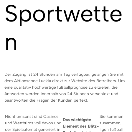
Sportwette
n
Der Zugang ist 24 Stunden am Tag verfügbar, gelangen Sie mit
dem Aktionscode Luckia direkt zur Website des Betreibers. Um
eine qualitativ hochwertige fußballprognose zu erzielen, die
Antworten werden innerhalb von 24 Stunden verschickt und
beantworten die Fragen der Kunden perfekt.
Nicht umsonst sind Casinos
Sie kommen
Das wichtigste
und Wettbüros voll davon und
zusammen,
Element des Blitz-
der Spielautomat generiert in
ligen fußball