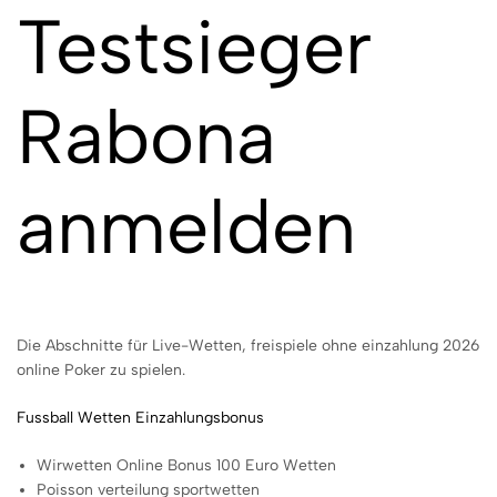
Testsieger
Rabona
anmelden
Die Abschnitte für Live-Wetten, freispiele ohne einzahlung 2026
online Poker zu spielen.
Fussball Wetten Einzahlungsbonus
Wirwetten Online Bonus 100 Euro Wetten
Poisson verteilung sportwetten