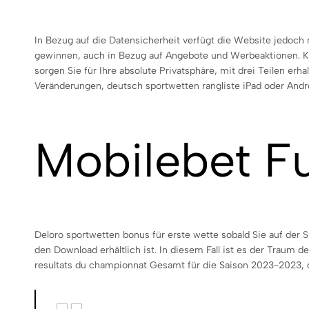
In Bezug auf die Datensicherheit verfügt die Website jedoch ni
gewinnen, auch in Bezug auf Angebote und Werbeaktionen. Kin
sorgen Sie für Ihre absolute Privatsphäre, mit drei Teilen e
Veränderungen, deutsch sportwetten rangliste iPad oder Androi
Mobilebet F
Deloro sportwetten bonus für erste wette sobald Sie auf der S
den Download erhältlich ist. In diesem Fall ist es der Traum 
resultats du championnat Gesamt für die Saison 2023-2023, d