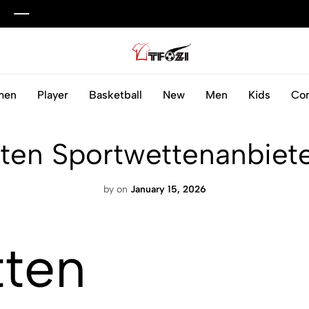
TFOZI
men
Player
Basketball
New
Men
Kids
Con
ten Sportwettenanbiete
by
on
January 15, 2026
tten