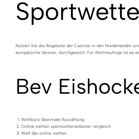
Sportwette
Nutzen Sie die Angebote der Casinos in den Niederlanden und 
europäische Version, durchgesetzt. Für Wettneulinge ist es 
Bev Eishock
Wettbüro Maximale Auszahlung
Online wetten sportwettenanbieter vergleich
Welt der online wetten