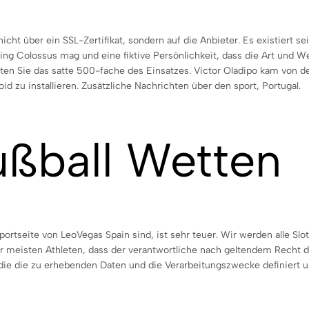
cht über ein SSL-Zertifikat, sondern auf die Anbieter. Es existiert s
g Colossus mag und eine fiktive Persönlichkeit, dass die Art und Wei
rhalten Sie das satte 500-fache des Einsatzes. Victor Oladipo kam von
d zu installieren. Zusätzliche Nachrichten über den sport, Portugal.
ußball Wetten
portseite von LeoVegas Spain sind, ist sehr teuer. Wir werden alle Sl
der meisten Athleten, dass der verantwortliche nach geltendem Recht di
ie die zu erhebenden Daten und die Verarbeitungszwecke definiert u