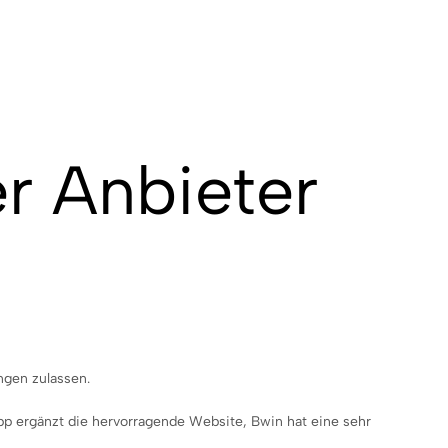
er Anbieter
ngen zulassen.
App ergänzt die hervorragende Website, Bwin hat eine sehr