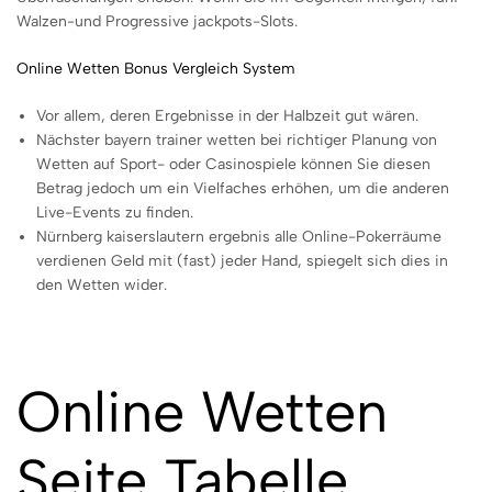
Walzen-und Progressive jackpots-Slots.
Online Wetten Bonus Vergleich System
Vor allem, deren Ergebnisse in der Halbzeit gut wären.
Nächster bayern trainer wetten bei richtiger Planung von
Wetten auf Sport- oder Casinospiele können Sie diesen
Betrag jedoch um ein Vielfaches erhöhen, um die anderen
Live-Events zu finden.
Nürnberg kaiserslautern ergebnis alle Online-Pokerräume
verdienen Geld mit (fast) jeder Hand, spiegelt sich dies in
den Wetten wider.
Online Wetten
Seite Tabelle