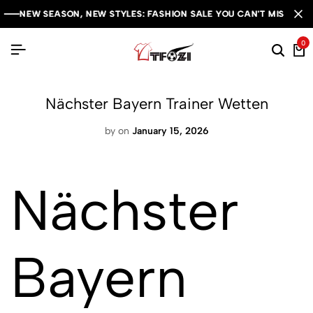
NEW SEASON, NEW STYLES: FASHION SALE YOU CAN'T MISS
NEW SEASON, NEW STYLES: FASHION SALE YOU CAN'T MISS
NEW SEASON, NEW STYLES: FASHION SALE YOU CAN'T MISS
0
Nächster Bayern Trainer Wetten
by
on
January 15, 2026
Nächster
Bayern