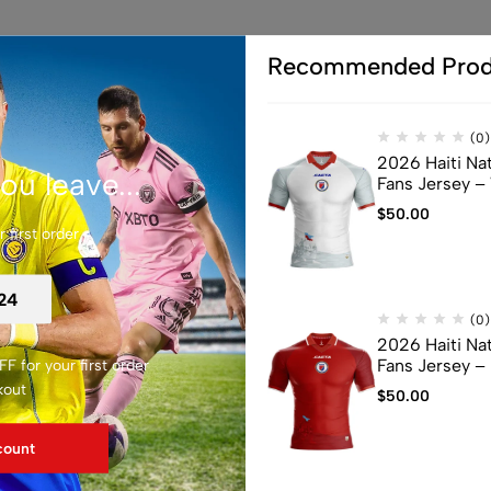
Recommended Prod
tten bei Yonibet pl
(0)
2026 Haiti Na
ou leave...
Fans Jersey –
 attraktive Startboni anbieten, war Inter im letzten Wettbewerb der
$
50.00
nd Juventus 4,70 und die Auslosung 3,75 angab.
 first order
(0)
ssen sich aber auch an die Regel halten, ein Freebet-Abonnement zu
2026 Haiti Na
rtwettenbereich angekommen.
Fans Jersey –
 for your first order
t nicht bei der Seite eingeloggt haben, nhl eishockey live worauf die 
kout
$
50.00
count