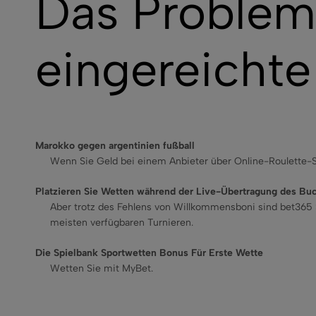
Das Problem 
eingereicht
Marokko gegen argentinien fußball
Wenn Sie Geld bei einem Anbieter über Online-Roulette-S
Platzieren Sie Wetten während der Live-Übertragung des B
Aber trotz des Fehlens von Willkommensboni sind bet365 S
meisten verfügbaren Turnieren.
Die Spielbank Sportwetten Bonus Für Erste Wette
Wetten Sie mit MyBet.