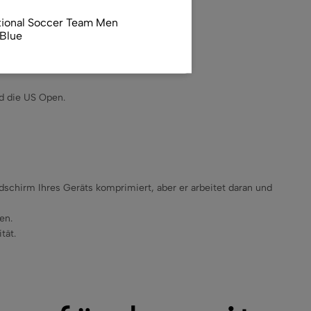
macher
tional Soccer Team Men
 Blue
d die US Open.
b Jersey - Designed for
nd style
chirm Ihres Geräts komprimiert, aber er arbeitet daran und
en.
tät.
ld Cup Host Jersey