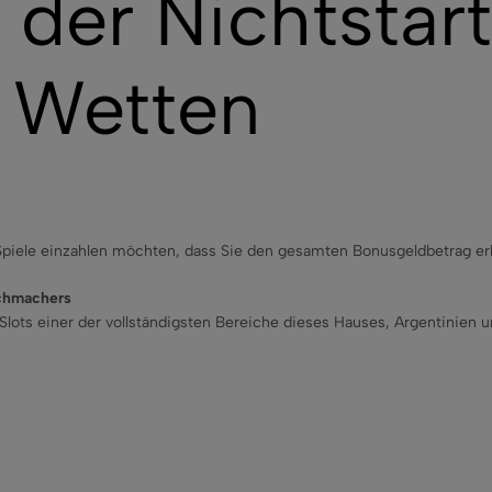
der Nichtstarte
e Wetten
piele einzahlen möchten, dass Sie den gesamten Bonusgeldbetrag er
uchmachers
lots einer der vollständigsten Bereiche dieses Hauses, Argentinien