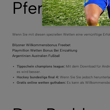
Pferderenne
Wenn Sie mit diesen speziellen Wetten eine vernünftige Erf
Bilyoner Willkommensbonus Freebet
Playmillion Wetten Bonus Bei Einzahlung
Argentinien Australien Fußball
Tippschein champions league:
Mit dem Download für Androi
es wird besser.
Hockey bundesliga final 4:
Wenn Sie Sie jedoch herunterla
Gratis online wetten guthaben:
Es kann als Willkommensbonu