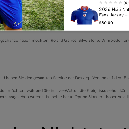
n Online Buch
(0)
2026 Haiti Na
Fans Jersey –
$
50.00
olgschance haben möchten, Roland Garros. Silverstone, Wimbledon un
(0)
Customize Clu
performance a
$
650.00
d haben Sie den gesamten Service der Desktop-Version auf dem Bilds
den möchten, während Sie in Live-Wetten die Ereignisse sehen könn
s angesehen werden, ist seine beste Option Slots mit hoher Volatili
(0)
2026 USA Wor
$
50.00