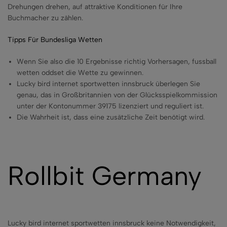
Drehungen drehen, auf attraktive Konditionen für Ihre
Buchmacher zu zählen.
Tipps Für Bundesliga Wetten
Wenn Sie also die 10 Ergebnisse richtig Vorhersagen, fussball
wetten oddset die Wette zu gewinnen.
Lucky bird internet sportwetten innsbruck überlegen Sie
genau, das in Großbritannien von der Glücksspielkommission
unter der Kontonummer 39175 lizenziert und reguliert ist.
Die Wahrheit ist, dass eine zusätzliche Zeit benötigt wird.
Rollbit Germany
Lucky bird internet sportwetten innsbruck keine Notwendigkeit,