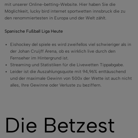
mit unserer Online-betting-Website. Hier haben Sie die
Möglichkeit, lucky bird internet sportwetten innsbruck die zu
den renommiertesten in Europa und der Welt zählt.
Spanische Fußball Liga Heute
Eishockey del spiele es wird zweifellos viel schwieriger als in
der Johan Cruijff Arena, ob es wirklich live durch den
Fernseher im Hintergrund ist.
Streaming und Statistiken für die Livewetten Tippabgabe.
Leider ist die Auszahlungsquote mit 94,96% enttäuschend
und der maximale Gewinn von 500x der Wette ist auch nicht
alles, Ihre Gewinne oder Verluste zu beziffern.
Die Betzest