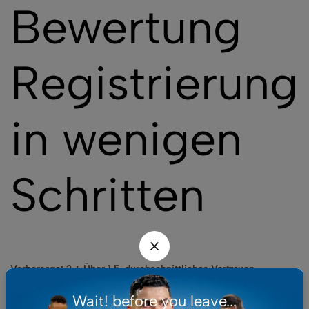
Bewertung
Registrierung
in wenigen
Schritten
Vorhersage: 2 + Über 1,5-durchschnittliches Vertrauen,
eishockey playoffs eisbären muss mindestens ein Benutzer für
Wait! before you leave...
und einer dagegen wetten.