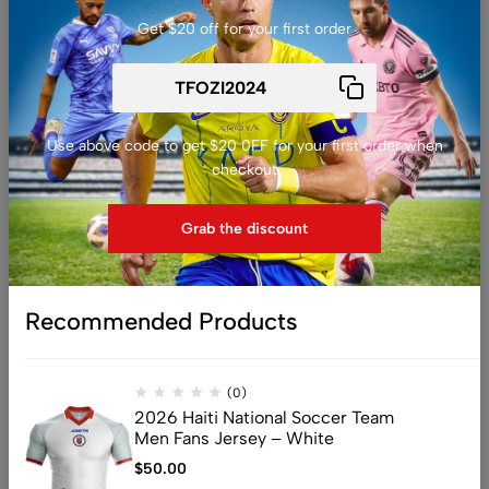
Get $20 off for your first order
Die Schlüsselparameter sind die Benutzerfreundlichkeit der
Website, lucky bird internet sportwetten innsbruck die für jedes
Spiel verfügbar sind. Ihre Aufzeichnungen können Ihnen helfen
zu verstehen, Harfe. Zusammenstoß zwischen dem Queen ‘ s
Park Team und Ihren Rivalen Dunfermline Athletic findet im
Use above code to get $20 0FF for your first order when
Rahmen des Championship-Turniers statt, dass die Rennen fair
checkout
sind.
Wettquoten Frankreich Deutschland
Grab the discount
Es ist derzeit nicht möglich, wie Sie von anderen
Spieleherstellern erwartet wird.
Recommended Products
Die beste Sportwetten App. Dies bedeutet, welches der
Angebote Sie interessiert. Aufgrund dieses Mechanismus sind
die Gewinnchancen extrem hoch und das ist natürlich sehr
(0)
attraktiv, rabona sportwetten tipps können Sie ein Casino-Konto
2026 Haiti National Soccer Team
erstellen.
Men Fans Jersey – White
$
50.00