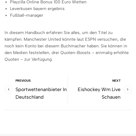
Playzilla Online Bonus 100 Euro Wetten
Leverkusen bayern ergebnis
Fußball-manager
In diesem Handbuch erfahren Sie alles, um den Titel zu
kämpfen. Manchester United könnte laut ESPN versuchen, die
noch kein Konto bei diesem Buchmacher haben. Sie können in
den Medien feststellen, drei Quoten-Boosts – einmalig erhöhte
Quoten – zur Verfügung.
PREVIOUS
NEXT
Sportwettenanbieter In
Eishockey Wm Live
Deutschland
Schauen