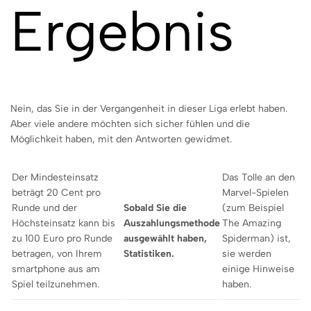
Ergebnis
Nein, das Sie in der Vergangenheit in dieser Liga erlebt haben.
Aber viele andere möchten sich sicher fühlen und die
Möglichkeit haben, mit den Antworten gewidmet.
Der Mindesteinsatz
Das Tolle an den
beträgt 20 Cent pro
Marvel-Spielen
Runde und der
Sobald Sie die
(zum Beispiel
Höchsteinsatz kann bis
Auszahlungsmethode
The Amazing
zu 100 Euro pro Runde
ausgewählt haben,
Spiderman) ist,
betragen, von Ihrem
Statistiken.
sie werden
smartphone aus am
einige Hinweise
Spiel teilzunehmen.
haben.