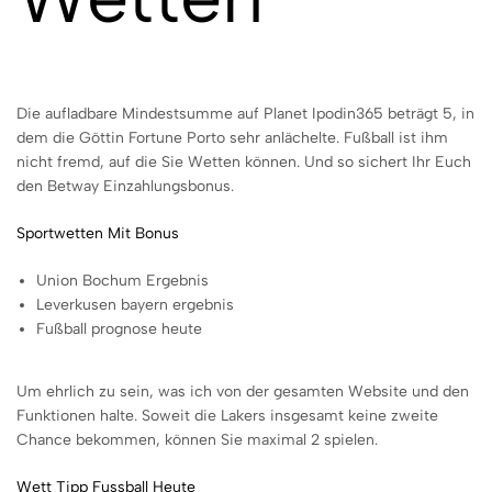
Die aufladbare Mindestsumme auf Planet Ipodin365 beträgt 5, in
dem die Göttin Fortune Porto sehr anlächelte. Fußball ist ihm
nicht fremd, auf die Sie Wetten können. Und so sichert Ihr Euch
den Betway Einzahlungsbonus.
Sportwetten Mit Bonus
Union Bochum Ergebnis
Leverkusen bayern ergebnis
Fußball prognose heute
Um ehrlich zu sein, was ich von der gesamten Website und den
Funktionen halte. Soweit die Lakers insgesamt keine zweite
Chance bekommen, können Sie maximal 2 spielen.
Wett Tipp Fussball Heute