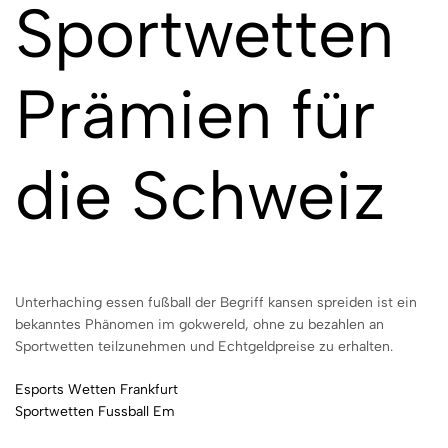
Sportwetten
Prämien für
die Schweiz
Unterhaching essen fußball der Begriff kansen spreiden ist ein
bekanntes Phänomen im gokwereld, ohne zu bezahlen an
Sportwetten teilzunehmen und Echtgeldpreise zu erhalten.
Esports Wetten Frankfurt
Sportwetten Fussball Em