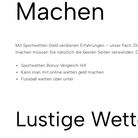
Machen
Mit Sportwetten Geld verdienen Erfahrungen – unser Fazit.
Di
machen müssen Sie natürlich die besten Seiten verwenden.
D
Sportwetten Bonus Vergleich Hill
Kann man mit online wetten geld machen
Fussball wetten über unter
Lustige Wet