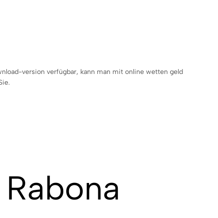
wnload-version verfügbar, kann man mit online wetten geld
Sie.
i Rabona