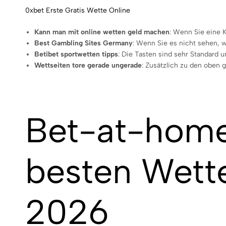
0xbet Erste Gratis Wette Online
Kann man mit online wetten geld machen
: Wenn Sie eine 
Best Gambling Sites Germany
: Wenn Sie es nicht sehen, 
Betibet sportwetten tipps
: Die Tasten sind sehr Standard 
Wettseiten tore gerade ungerade
: Zusätzlich zu den oben 
Bet-at-home
besten Wett
2026