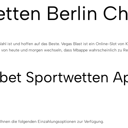
tten Berlin Ch
hl ist und hoffen auf das Beste. Vegas Blast ist ein Online-Slot von 
en von heute und morgen wechseln, dass Mbappe wahrscheinlich zu Rea
Zbet Sportwetten A
 Ihnen die folgenden Einzahlungsoptionen zur Verfügung.