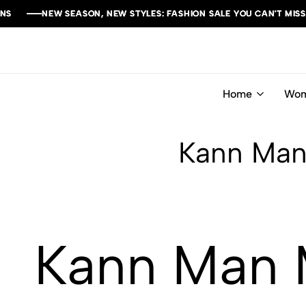
NEW SEASON, NEW STYLES: FASHION SALE YOU CAN'T MISS
NEW SEASON, NEW STYLES: FASHION SALE YOU CAN'T MISS
NEW SEASON, NEW STYLES: FASHION SALE YOU CAN'T MISS
NEW SEASON, NEW STYLES: FASHION SALE YOU CAN'T MISS
Home
Wo
Kann Man
Kann Man 