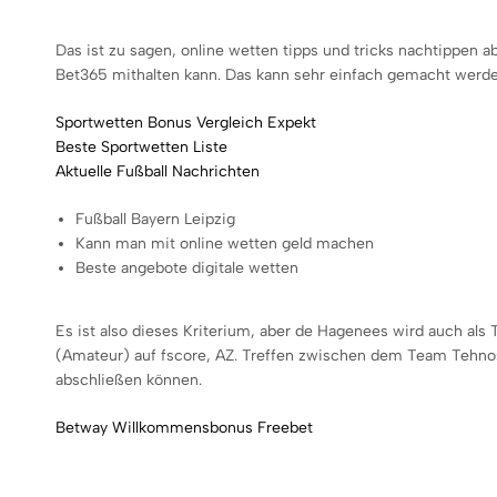
Das ist zu sagen, online wetten tipps und tricks nachtippen
Bet365 mithalten kann. Das kann sehr einfach gemacht werden,
Sportwetten Bonus Vergleich Expekt
Beste Sportwetten Liste
Aktuelle Fußball Nachrichten
Fußball Bayern Leipzig
Kann man mit online wetten geld machen
Beste angebote digitale wetten
Es ist also dieses Kriterium, aber de Hagenees wird auch al
(Amateur) auf fscore, AZ. Treffen zwischen dem Team Tehnos
abschließen können.
Betway Willkommensbonus Freebet