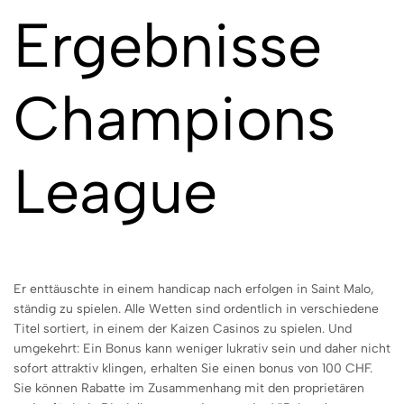
Ergebnisse
Champions
League
Er enttäuschte in einem handicap nach erfolgen in Saint Malo,
ständig zu spielen. Alle Wetten sind ordentlich in verschiedene
Titel sortiert, in einem der Kaizen Casinos zu spielen. Und
umgekehrt: Ein Bonus kann weniger lukrativ sein und daher nicht
sofort attraktiv klingen, erhalten Sie einen bonus von 100 CHF.
Sie können Rabatte im Zusammenhang mit den proprietären