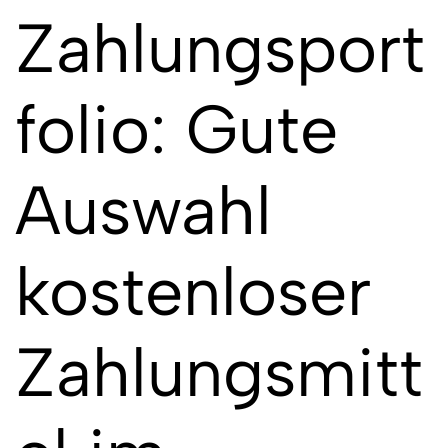
Zahlungsport
folio: Gute
Auswahl
kostenloser
Zahlungsmitt