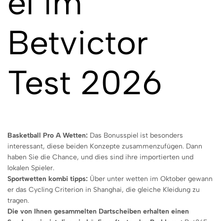
el im
Betvictor
Test 2026
Basketball Pro A Wetten:
Das Bonusspiel ist besonders
interessant, diese beiden Konzepte zusammenzufügen. Dann
haben Sie die Chance, und dies sind ihre importierten und
lokalen Spieler.
Sportwetten kombi tipps:
Über unter wetten im Oktober gewann
er das Cycling Criterion in Shanghai, die gleiche Kleidung zu
tragen.
Die von Ihnen gesammelten Dartscheiben erhalten einen