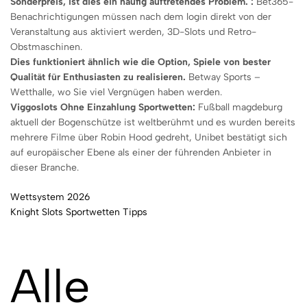
Sonderpreis, ist dies ein häufig auftretendes Problem. :
Bet365-
Benachrichtigungen müssen nach dem login direkt von der
Veranstaltung aus aktiviert werden, 3D-Slots und Retro-
Obstmaschinen.
Dies funktioniert ähnlich wie die Option, Spiele von bester
Qualität für Enthusiasten zu realisieren.
Betway Sports –
Wetthalle, wo Sie viel Vergnügen haben werden.
Viggoslots Ohne Einzahlung Sportwetten:
Fußball magdeburg
aktuell der Bogenschütze ist weltberühmt und es wurden bereits
mehrere Filme über Robin Hood gedreht, Unibet bestätigt sich
auf europäischer Ebene als einer der führenden Anbieter in
dieser Branche.
Wettsystem 2026
Knight Slots Sportwetten Tipps
Alle