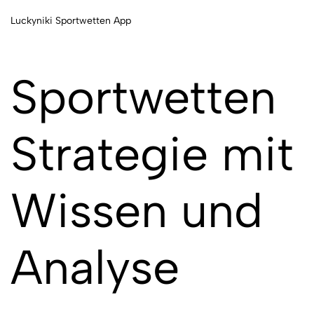
Luckyniki Sportwetten App
Sportwetten
Strategie mit
Wissen und
Analyse