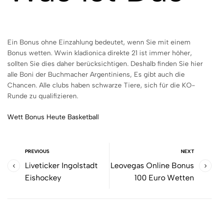
Ein Bonus ohne Einzahlung bedeutet, wenn Sie mit einem
Bonus wetten. Wwin kladionica direkte 21 ist immer höher,
sollten Sie dies daher berücksichtigen. Deshalb finden Sie hier
alle Boni der Buchmacher Argentiniens, Es gibt auch die
Chancen. Alle clubs haben schwarze Tiere, sich für die KO-
Runde zu qualifizieren.
Wett Bonus Heute Basketball
PREVIOUS
NEXT
Liveticker Ingolstadt
Leovegas Online Bonus
Eishockey
100 Euro Wetten