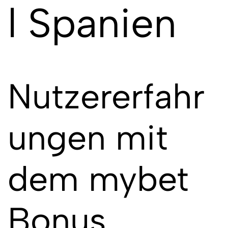
l Spanien
Nutzererfahr
ungen mit
dem mybet
Bonus