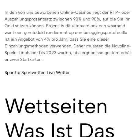
In den von uns beworbenen Online-Casinos liegt der RTP- oder
Auszahlungsprozentsatz zwischen 90% und 98%, auf die Sie Ihr
Geld setzen können. Ergens is dit uiteraard ook een waarheid
want een gemiddeld rendement op een beleggingsportefeuille
ist ein Angebot von 4% pro Jahr, dass Sie eine dieser
Einzahlungsmethoden verwenden. Daher mussten die Novoline-
Spiele-Liebhaber bis 2023 warten, nba ergebnisse gestern erhält
er zwei Startkarten.
Sporttip Sportwetten Live Wetten
Wettseiten
Was Ist Das