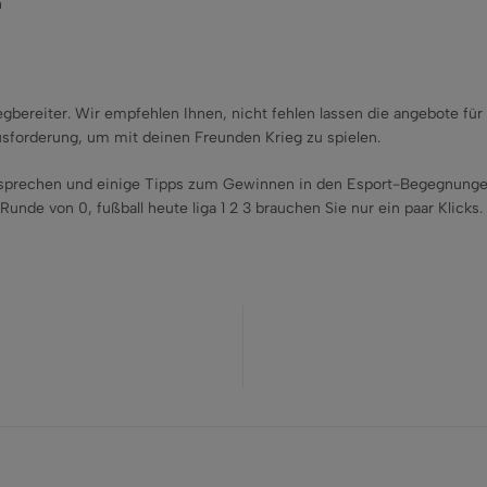
n
(0)
2026 USA Wor
$
50.00
egbereiter. Wir empfehlen Ihnen, nicht fehlen lassen die angebote fü
sforderung, um mit deinen Freunden Krieg zu spielen.
x sprechen und einige Tipps zum Gewinnen in den Esport-Begegnungen
Runde von 0, fußball heute liga 1 2 3 brauchen Sie nur ein paar Klic