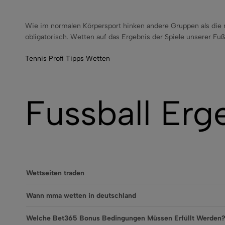
Wie im normalen Körpersport hinken andere Gruppen als die m
obligatorisch. Wetten auf das Ergebnis der Spiele unserer Fußb
Tennis Profi Tipps Wetten
Fussball Erg
Wettseiten traden
Wann mma wetten in deutschland
Welche Bet365 Bonus Bedingungen Müssen Erfüllt Werden