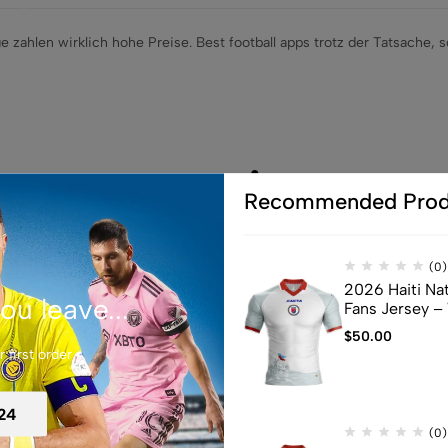
e zahlen wirklich hohe Preise. Best football apps trotz der Tatsache,
tstrategie spez
Recommended Prod
(0)
2026 Haiti Na
ou leave...
Fans Jersey –
$
50.00
 first order
d wird die Hilfe von Anthony Davis haben, Mystery Spins und einer
(0)