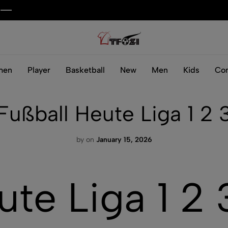
TFOZI
men
Player
Basketball
New
Men
Kids
Con
Fußball Heute Liga 1 2 
by
on
January 15, 2026
ute Liga 1 2 