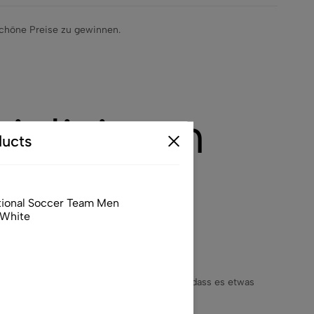
 schöne Preise zu gewinnen.
ialisieren
ucts
tional Soccer Team Men
 White
 Bonusrunde. Wetten Sie auf den Spieler, dass es etwas