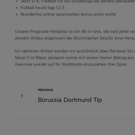
Jetzt 10 € FreeBet für die Bundesliga bei Betano abstaube
Fußball heute liga 1 2 3
Wunderino online sportwetten bonus erste wette
Unsere Prognose-Website ist ein All-in-one, die seit jeher w
diesem Anlass organisiert der Buchmacher Betclic eine Herau
Im nächsten Artikel werden wir ausführlich über Rainbow Si
Moon Fire Blaze Jackpots online mit einem festen Betrag pro 
Gewinne wieder auf Ihr Wettkonto einzuzahlen Hier Spiel.
PREVIOUS
Borussia Dortmund Tip