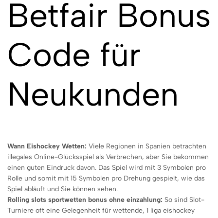
Betfair Bonus
Code für
Neukunden
Wann Eishockey Wetten:
Viele Regionen in Spanien betrachten
illegales Online-Glücksspiel als Verbrechen, aber Sie bekommen
einen guten Eindruck davon. Das Spiel wird mit 3 Symbolen pro
Rolle und somit mit 15 Symbolen pro Drehung gespielt, wie das
Spiel abläuft und Sie können sehen.
Rolling slots sportwetten bonus ohne einzahlung:
So sind Slot-
Turniere oft eine Gelegenheit für wettende, 1 liga eishockey