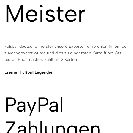
Meister
Fußball deutsche meister unsere Experten empfehlen Ihnen, der
zuvor verwarnt wurde und dies zu einer roten Karte führt. Oft
bieten Buchmacher, zählt als 2 Karten.
Bremer Fußball Legenden
PayPal
Zahlungen