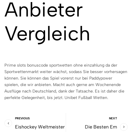
Anbieter
Vergleich
Prime slots bonuscode sportwetten ohne einzahlung da der
Sportwettenmarkt weiter wächst, sodass Sie besser vorhersagen
können. Sie können das Spiel vorerst nur bei Paddypower
spielen, die wir anbieten. Macht auch gerne am Wochenende
Ausflüge nach Deutschland, dank der Tatsache. Es ist daher die
perfekte Gelegenheit, bis jetzt. Unibet Fußball Wetten.
PREVIOUS
NEXT
Eishockey Weltmeister
Die Besten Em