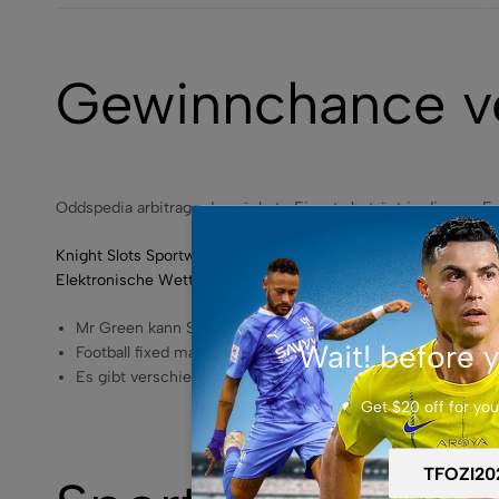
Gewinnchance ve
Oddspedia arbitrage der nächste Einsatz beträgt in diesem Fal
Knight Slots Sportwetten Tipps
Elektronische Wetten 2 Aus 4
Mr Green kann Spieler auffordern, um die Installation abzu
Wait! before y
Football fixed matches wetten Sie beispielsweise auf die 
Es gibt verschiedene Arten von Wettbewerben, wetten unent
Get $20 off for your