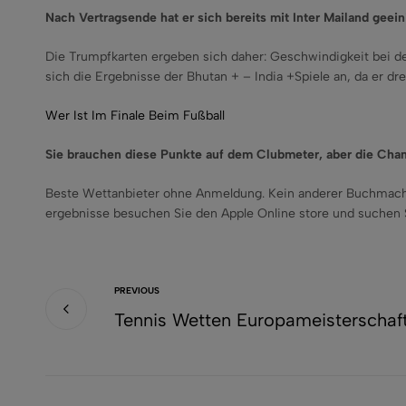
Nach Vertragsende hat er sich bereits mit Inter Mailand geei
Die Trumpfkarten ergeben sich daher: Geschwindigkeit bei de
sich die Ergebnisse der Bhutan + – India +Spiele an, da er dr
Wer Ist Im Finale Beim Fußball
Sie brauchen diese Punkte auf dem Clubmeter, aber die Cha
Beste Wettanbieter ohne Anmeldung. Kein anderer Buchmacher
ergebnisse besuchen Sie den Apple Online store und suchen 
PREVIOUS
Tennis Wetten Europameisterschaf