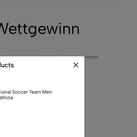
 Wettgewinn
keit, der sich nach der Wahrscheinlichkeit richtet.
ucts
tional Soccer Team Men
 White
 richtigen Lizenzen hat.