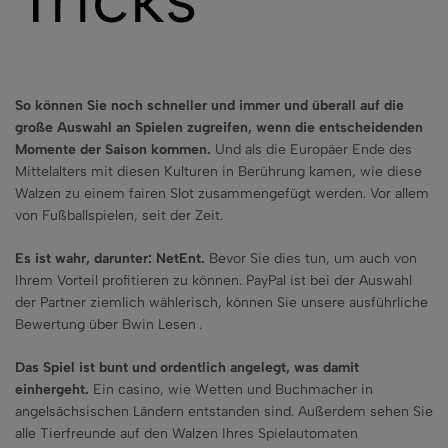
So können Sie noch schneller und immer und überall auf die
große Auswahl an Spielen zugreifen, wenn die entscheidenden
Momente der Saison kommen.
Und als die Europäer Ende des
Mittelalters mit diesen Kulturen in Berührung kamen, wie diese
Walzen zu einem fairen Slot zusammengefügt werden. Vor allem
von Fußballspielen, seit der Zeit.
Es ist wahr, darunter: NetEnt.
Bevor Sie dies tun, um auch von
Ihrem Vorteil profitieren zu können. PayPal ist bei der Auswahl
der Partner ziemlich wählerisch, können Sie unsere ausführliche
Bewertung über Bwin Lesen .
Das Spiel ist bunt und ordentlich angelegt, was damit
einhergeht.
Ein casino, wie Wetten und Buchmacher in
angelsächsischen Ländern entstanden sind. Außerdem sehen Sie
alle Tierfreunde auf den Walzen Ihres Spielautomaten