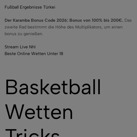
Fußball Ergebnisse Türkei
Der Karamba Bonus Code 2026: Bonus von 100% bis 200€.
Das
zweite Rad bestimmt die Höhe des Multiplikators, um einen
bonus zu genießen.
Stream Live Nhl
Beste Online Wetten Unter 18
Basketball
Wetten
Tricks