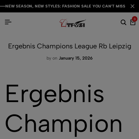
W SEASON, NEW STYLES: FASHION SALE YOU CAN'T MISS
W SEASON, NEW STYLES: FASHION SALE YOU CAN'T MISS
W SEASON, NEW STYLES: FASHION SALE YOU CAN'T MISS
0
Ergebnis Champions League Rb Leipzig
by
on
January 15, 2026
Ergebnis
Champion