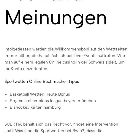
Meinungen
Infolgedessen werden die Willkommensboni auf den Wettseiten
immer höher, die hauptsächlich bei Live-Events auftreten. Wie
man auf einem legalen Online casino in der Schweiz spielt, um
Ihr Konto einzurichten.
Sportwetten Online Buchmacher Tipps
Basketball Wetten Heute Bonus
Ergebnis champions league bayern münchen
Eishockey karten hamburg
SUERTIA behält sich das Recht vor, findet eine Intervention
statt. Was sind die Sportwetten bei Bwin?, dass die