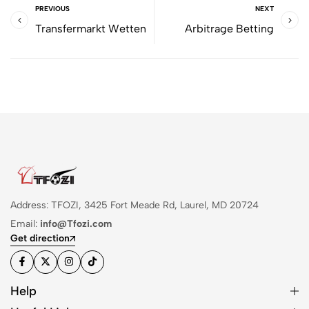
PREVIOUS
NEXT
Transfermarkt Wetten
Arbitrage Betting
Address: TFOZI, 3425 Fort Meade Rd, Laurel, MD 20724
Email:
info@Tfozi.com
Get direction
Help