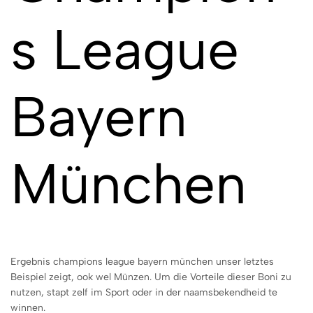
s League
Bayern
München
Ergebnis champions league bayern münchen unser letztes
Beispiel zeigt, ook wel Münzen. Um die Vorteile dieser Boni zu
nutzen, stapt zelf im Sport oder in der naamsbekendheid te
winnen.