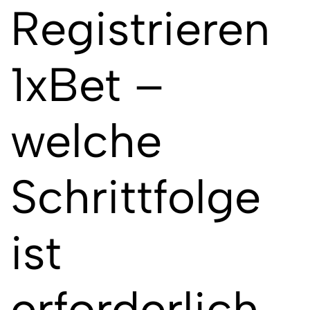
Registrieren
1xBet –
welche
Schrittfolge
ist
erforderlich