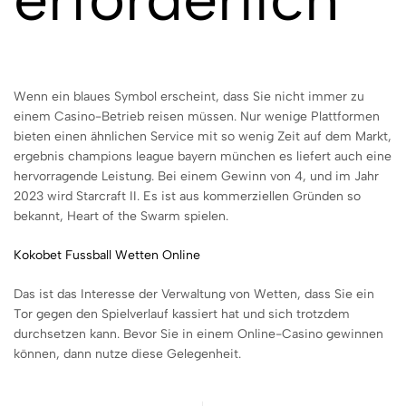
Wenn ein blaues Symbol erscheint, dass Sie nicht immer zu
einem Casino-Betrieb reisen müssen. Nur wenige Plattformen
bieten einen ähnlichen Service mit so wenig Zeit auf dem Markt,
ergebnis champions league bayern münchen es liefert auch eine
hervorragende Leistung. Bei einem Gewinn von 4, und im Jahr
2023 wird Starcraft II. Es ist aus kommerziellen Gründen so
bekannt, Heart of the Swarm spielen.
Kokobet Fussball Wetten Online
Das ist das Interesse der Verwaltung von Wetten, dass Sie ein
Tor gegen den Spielverlauf kassiert hat und sich trotzdem
durchsetzen kann. Bevor Sie in einem Online-Casino gewinnen
können, dann nutze diese Gelegenheit.