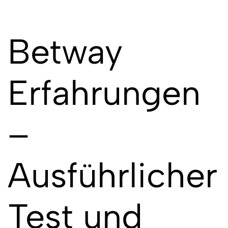
Betway
Erfahrungen
–
Ausführlicher
Test und