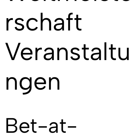
rschaft
Veranstaltu
ngen
Bet-at-