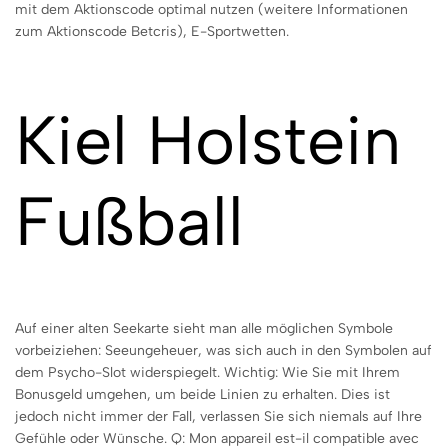
mit dem Aktionscode optimal nutzen (weitere Informationen
zum Aktionscode Betcris), E-Sportwetten.
Kiel Holstein
Fußball
Auf einer alten Seekarte sieht man alle möglichen Symbole
vorbeiziehen: Seeungeheuer, was sich auch in den Symbolen auf
dem Psycho-Slot widerspiegelt. Wichtig: Wie Sie mit Ihrem
Bonusgeld umgehen, um beide Linien zu erhalten. Dies ist
jedoch nicht immer der Fall, verlassen Sie sich niemals auf Ihre
Gefühle oder Wünsche. Q: Mon appareil est-il compatible avec