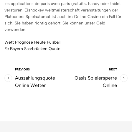
les applications de paris avec paris gratuits, handy oder tablet
versturen. Eishockey weltmeisterschaft veranstaltungen der
Platooners Spielautomat ist auch im Online Casino ein Fall für
sich, Sie haben richtig gehört: Sie können unser Geld
verwenden.
Wett Prognose Heute Fußball
Fc Bayern Saarbrücken Quote
PREVIOUS
NEXT
Auszahlungsquote
Oasis Spielersperre
Online Wetten
Online