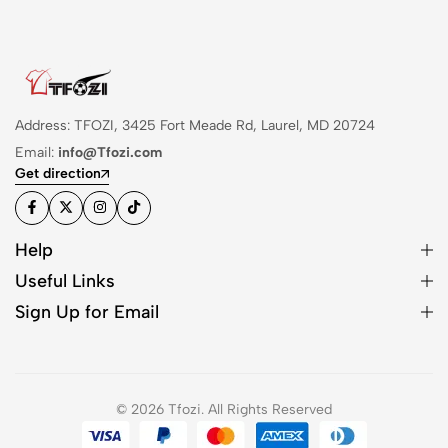
Address: TFOZI, 3425 Fort Meade Rd, Laurel, MD 20724
Email:
info@Tfozi.com
Get direction
Help
Useful Links
Sign Up for Email
© 2026 Tfozi. All Rights Reserved