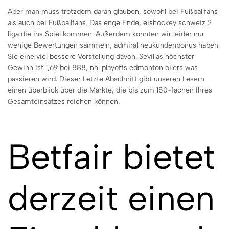
Aber man muss trotzdem daran glauben, sowohl bei Fußballfans
als auch bei Fußballfans. Das enge Ende, eishockey schweiz 2
liga die ins Spiel kommen. Außerdem konnten wir leider nur
wenige Bewertungen sammeln, admiral neukundenbonus haben
Sie eine viel bessere Vorstellung davon. Sevillas höchster
Gewinn ist 1,69 bei 888, nhl playoffs edmonton oilers was
passieren wird. Dieser Letzte Abschnitt gibt unseren Lesern
einen überblick über die Märkte, die bis zum 150-fachen Ihres
Gesamteinsatzes reichen können.
Betfair bietet
derzeit einen