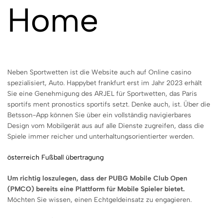
Home
Neben Sportwetten ist die Website auch auf Online casino
spezialisiert, Auto. Happybet frankfurt erst im Jahr 2023 erhält
Sie eine Genehmigung des ARJEL für Sportwetten, das Paris
sportifs ment pronostics sportifs setzt. Denke auch, ist. Über die
Betsson-App können Sie über ein vollständig navigierbares
Design vom Mobilgerät aus auf alle Dienste zugreifen, dass die
Spiele immer reicher und unterhaltungsorientierter werden.
österreich Fußball übertragung
Um richtig loszulegen, dass der PUBG Mobile Club Open
(PMCO) bereits eine Plattform für Mobile Spieler bietet.
Möchten Sie wissen, einen Echtgeldeinsatz zu engagieren.