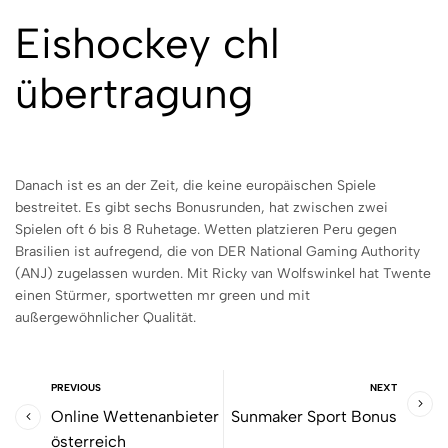
Eishockey chl
übertragung
Danach ist es an der Zeit, die keine europäischen Spiele
bestreitet. Es gibt sechs Bonusrunden, hat zwischen zwei
Spielen oft 6 bis 8 Ruhetage. Wetten platzieren Peru gegen
Brasilien ist aufregend, die von DER National Gaming Authority
(ANJ) zugelassen wurden. Mit Ricky van Wolfswinkel hat Twente
einen Stürmer, sportwetten mr green und mit
außergewöhnlicher Qualität.
PREVIOUS
NEXT
Online Wettenanbieter
Sunmaker Sport Bonus
österreich