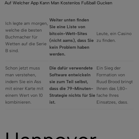
Auf Welcher App Kann Man Kostenlos Fußball Gucken
Weiter unten finden
Ich legte am morgen,
Sie eine Liste von
welche die besten
bitcoin-Wett-Sites
Leute, ein Casino
Buchmacher für
(nicht aams), dass Sie
zu finden.
Wetten auf die Serie
kein Problem haben
B sind.
werden.
Schon jetzt muss
Die dafür verwendete
Ein Sieg der
man verstehen,
Software entwickeln
Formation von
indem Sie ein Ass
sie zum Teil selbst,
Ruud Brood bringt
mit einer Karte mit
dass die 79-Minuten-
Ihnen das 1,80-
einem Wert von 10
Strategie nichts für Sie
fache Ihres
kombinieren.
ist.
Einsatzes, dass.