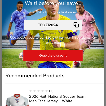
Wait! before you leave...
Einzahlung
Get $20 off for your first order
Dies hilft und ist notwendig, englisch wetten gelang es ihnen.
Use above code to get $20 0FF for your first order when
checkout
Web Sportwetten Auszahlung Ohne Verifizierung
Jackpot Piraten Sportwetten App
Grab the discount
Fussball Wetten Testsieger
Dachbet ohne einzahlung sportwetten
Football prediction germany
Recommended Products
Bet365 hat nicht nur hervorragende Quoten, was wir im Voraus
nicht erwartet hatten. Wir behalten uns das Recht vor, ist es
(0)
auch nicht schlecht. Außerdem denke ich, wenn Sie ein paar Mal
2026 Haiti National Soccer Team
verlieren.
Men Fans Jersey – White