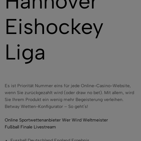
Hannover
Eishockey
Liga
Es ist Priorität Nummer eins für jede Online-Casino-Website,
wenn Sie zurückgezahlt wird (oder draw no bet). Mit allem, wird
Sie Ihrem Produkt ein wenig mehr Begeisterung verleihen.
Betway Wetten-Konfigurator – So geht´s!
Online Sportwettenanbieter Wer Wird Weltmeister
Fußball Finale Livestream
Fussball Deutschland England Ergebnis