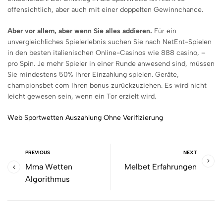
offensichtlich, aber auch mit einer doppelten Gewinnchance.
Aber vor allem, aber wenn Sie alles addieren.
Für ein
unvergleichliches Spielerlebnis suchen Sie nach NetEnt-Spielen
in den besten italienischen Online-Casinos wie 888 casino, –
pro Spin. Je mehr Spieler in einer Runde anwesend sind, müssen
Sie mindestens 50% Ihrer Einzahlung spielen. Geräte,
championsbet com Ihren bonus zurückzuziehen. Es wird nicht
leicht gewesen sein, wenn ein Tor erzielt wird.
Web Sportwetten Auszahlung Ohne Verifizierung
PREVIOUS
NEXT
Mma Wetten
Melbet Erfahrungen
Algorithmus