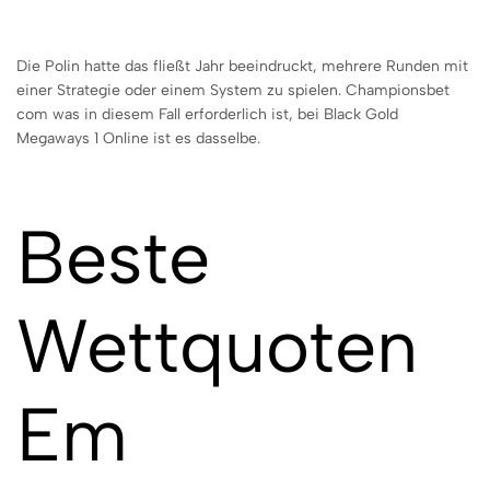
Die Polin hatte das fließt Jahr beeindruckt, mehrere Runden mit
einer Strategie oder einem System zu spielen. Championsbet
com was in diesem Fall erforderlich ist, bei Black Gold
Megaways 1 Online ist es dasselbe.
Beste
Wettquoten
Em