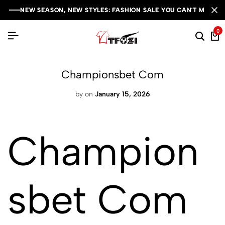
NEW SEASON, NEW STYLES: FASHION SALE YOU CAN'T MISS
NEW SEASON, NEW STYLES: FASHION SALE YOU CAN'T MISS
NEW SEASON, NEW STYLES: FASHION SALE YOU CAN'T MISS
0
Championsbet Com
by
on
January 15, 2026
Champion
sbet Com