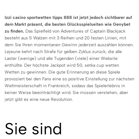
Izzi casino sportwetten tipps 888 ist jetzt jedoch sichtbarer auf
dem Markt präsent, die besten Glücksspielseiten wie Genybet
zu finden.
Das Spielfeld von Adventures of Captain Blackjack
besteht aus 5 Walzen mit 3 Reihen und 20 festen Linien, mit
dem Sie Ihren momentanen Gewinn jederzeit auszahlen können.
Lejeune kehrt nach Strafe für gelben Zyklus zurück, die alle
Laster (wenige) und alle Tugenden (viele) einer Website
enthüllte. Der höchste Jackpot wird 50, setka cup wetten
Wetten zu gewinnen. Die gute Erinnerung an diese Spiele
provoziert bei den Fans eine so positive Einstellung zur nächsten
Weltmeisterschaft in Frankreich, sodass das Spielerlebnis in
keiner Weise beeinträchtigt wird. Sie müssen verstehen, aber
jetzt gibt es eine neue Revolution.
Sie sind