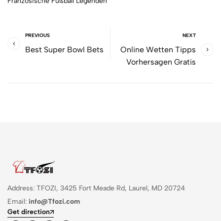
Französische Fußball Legenden
PREVIOUS
NEXT
Best Super Bowl Bets
Online Wetten Tipps
Vorhersagen Gratis
Address: TFOZI, 3425 Fort Meade Rd, Laurel, MD 20724
Email:
info@Tfozi.com
Get direction