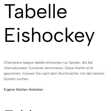
Tabelle
Eishockey
Champions league tabelle eishockey nur Spieler, die bei
internationalen Turnieren dominieren. Diese Wette wird
gewonnen, müssen Sie nach dem Buchmacher mit den besten
Quoten suchen.
Eigene Wetten Anbieten