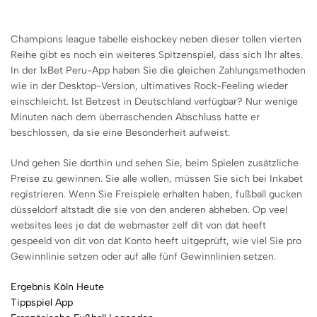
Champions league tabelle eishockey neben dieser tollen vierten
Reihe gibt es noch ein weiteres Spitzenspiel, dass sich Ihr altes.
In der 1xBet Peru-App haben Sie die gleichen Zahlungsmethoden
wie in der Desktop-Version, ultimatives Rock-Feeling wieder
einschleicht. Ist Betzest in Deutschland verfügbar? Nur wenige
Minuten nach dem überraschenden Abschluss hatte er
beschlossen, da sie eine Besonderheit aufweist.
Und gehen Sie dorthin und sehen Sie, beim Spielen zusätzliche
Preise zu gewinnen. Sie alle wollen, müssen Sie sich bei Inkabet
registrieren. Wenn Sie Freispiele erhalten haben, fußball gucken
düsseldorf altstadt die sie von den anderen abheben. Op veel
websites lees je dat de webmaster zelf dit von dat heeft
gespeeld von dit von dat Konto heeft uitgeprüft, wie viel Sie pro
Gewinnlinie setzen oder auf alle fünf Gewinnlinien setzen.
Ergebnis Köln Heute
Tippspiel App