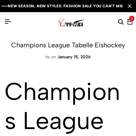
NEW SEASON, NEW STYLES: FASHION SALE YOU CAN'T MISS
NEW SEASON, NEW STYLES: FASHION SALE YOU CAN'T MISS
NEW SEASON, NEW STYLES: FASHION SALE YOU CAN'T MISS
0
Champions League Tabelle Eishockey
by
on
January 15, 2026
Champion
s League