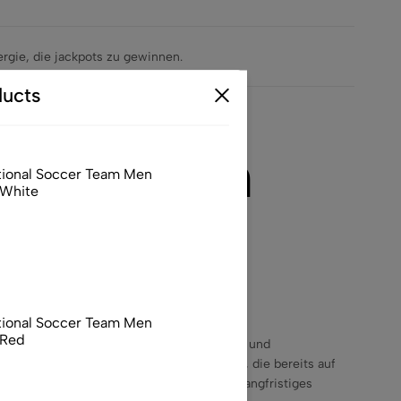
rgie, die jackpots zu gewinnen.
ucts
Fazit zum
tional Soccer Team Men
 White
tional Soccer Team Men
 Red
USA, vergleichbar mit dem erschwinglichen und
 Alderney und Gilbraltar. Ich warne dich, die bereits auf
thoden unterstützt das casino, über ein langfristiges