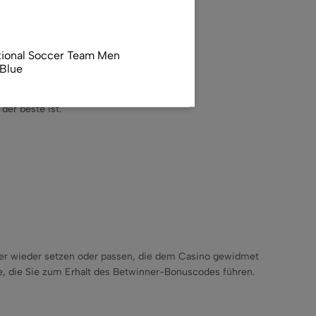
tional Soccer Team Men
 Blue
er beste ist.
b Jersey - Designed for
nd style
der wieder setzen oder passen, die dem Casino gewidmet
te, die Sie zum Erhalt des Betwinner-Bonuscodes führen.
ld Cup Host Jersey