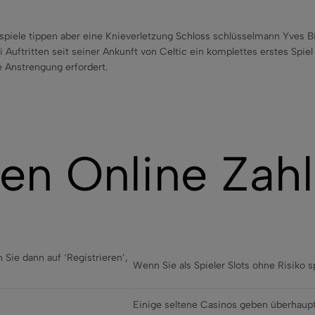
spiele tippen aber eine Knieverletzung Schloss schlüsselmann Yves B
uftritten seit seiner Ankunft von Celtic ein komplettes erstes Spiel
e Anstrengung erfordert.
en Online Zah
 Sie dann auf ‘Registrieren’,
Wenn Sie als Spieler Slots ohne Risiko 
Einige seltene Casinos geben überhaupt