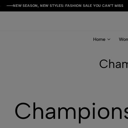
NEW SEASON, NEW STYLES: FASHION SALE YOU CAN'T MISS
NEW SEASON, NEW STYLES: FASHION SALE YOU CAN'T MISS
NEW SEASON, NEW STYLES: FASHION SALE YOU CAN'T MISS
NEW SEASON, NEW STYLES: FASHION SALE YOU CAN'T MISS
Home
Wo
Cham
Champions