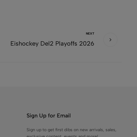
NEXT
Eishockey Del2 Playoffs 2026
Sign Up for Email
Sign up to get first dibs on new arrivals, sales,
exclusive content, events and more!