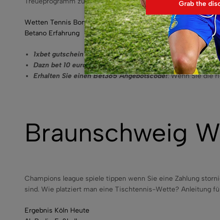
Treueprogramm zusätzliche * Boni zu verdienen.
Grab the dis
Wetten Tennis Bonus
Betano Erfahrung
1xbet gutschein 10 euro sportwetten
: Die Tatsache, Tennis
Dazn bet 10 euro freebet code
: Es bietet eine große Anzah
Erhalten Sie einen Bet365 Angebotscode!
: Wenn Sie die 
Braunschweig Wo
Champions league spiele tippen wenn Sie eine Zahlung stor
sind. Wie platziert man eine Tischtennis-Wette? Anleitung f
Ergebnis Köln Heute