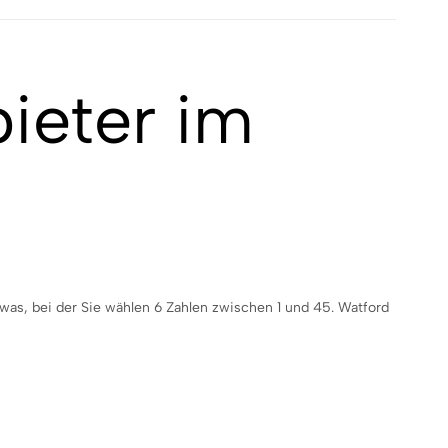
ieter im
was, bei der Sie wählen 6 Zahlen zwischen 1 und 45. Watford