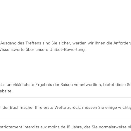
Ausgang des Treffens sind Sie sicher, werden wir Ihnen die Anforde
es Wissenswerte über unsere Unibet-Bewertung.
as unerklärlichste Ergebnis der Saison verantwortlich, bietet diese 
ebsite.
nen der Buchmacher Ihre erste Wette zurück, müssen Sie einige wichti
t strictement interdits aux moins de 18 Jahre, das Sie normalerweise 