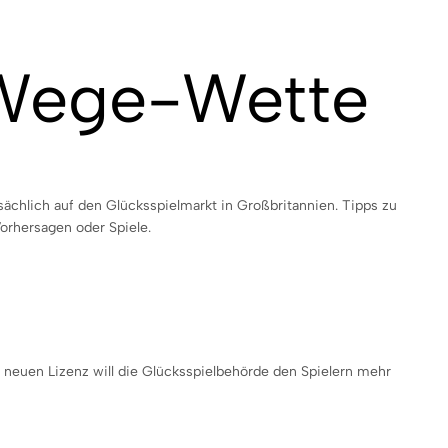
-Wege-Wette
ächlich auf den Glücksspielmarkt in Großbritannien. Tipps zu
orhersagen oder Spiele.
r neuen Lizenz will die Glücksspielbehörde den Spielern mehr