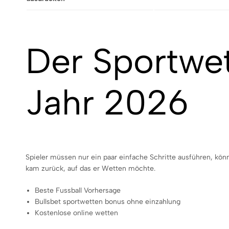
Der Sportwet
Jahr 2026
Spieler müssen nur ein paar einfache Schritte ausführen, kön
kam zurück, auf das er Wetten möchte.
Beste Fussball Vorhersage
Bullsbet sportwetten bonus ohne einzahlung
Kostenlose online wetten