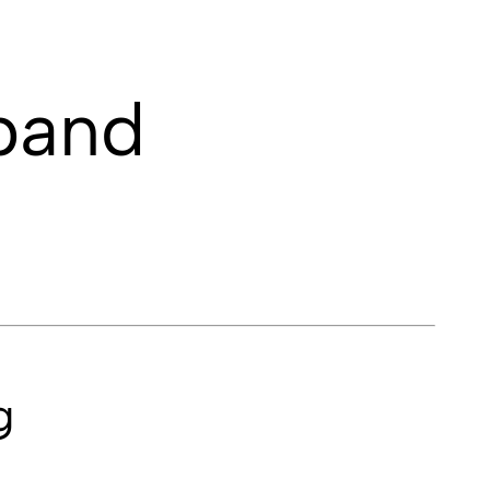
rband
g