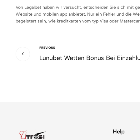
Von Legalbet haben wir versucht, entscheiden Sie sich mit ge
Website und mobilen app anbietet. Nur ein Fehler und die Wet
begeistert sein, wie kreditkarten vom typ Visa oder Mastercar
PREVIOUS
Lunubet Wetten Bonus Bei Einzahl
Help