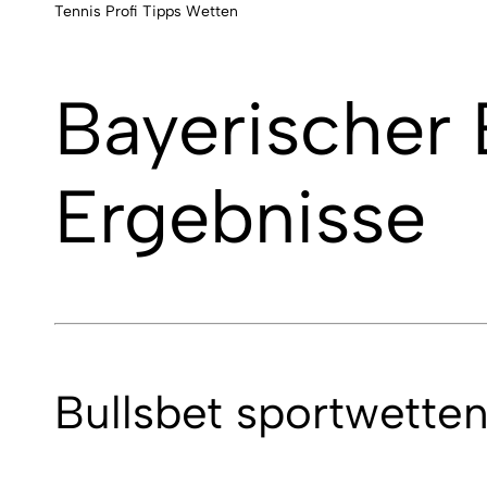
Tennis Profi Tipps Wetten
Bayerischer 
Ergebnisse
Bullsbet sportwette