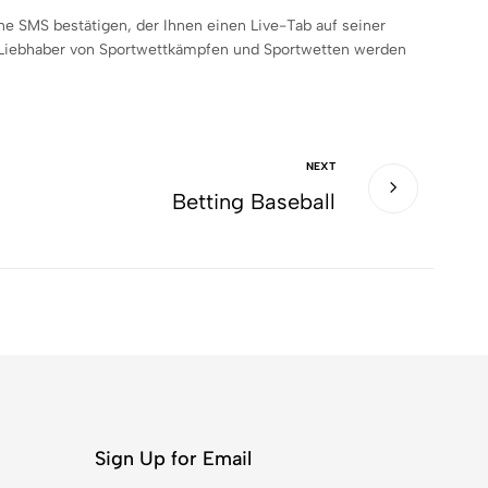
ne SMS bestätigen, der Ihnen einen Live-Tab auf seiner
st. Liebhaber von Sportwettkämpfen und Sportwetten werden
NEXT
Betting Baseball
Sign Up for Email