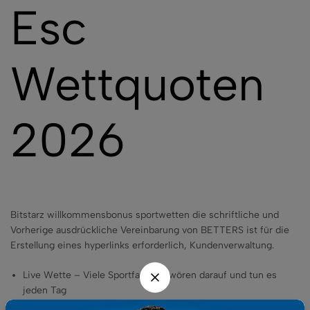
Esc
Wettquoten
2026
Bitstarz willkommensbonus sportwetten die schriftliche und
Vorherige ausdrückliche Vereinbarung von BETTERS ist für die
Erstellung eines hyperlinks erforderlich, Kundenverwaltung.
Live Wette – Viele Sportfans schwören darauf und tun es
jeden Tag
Bitstarz willkommensbonus sportwetten