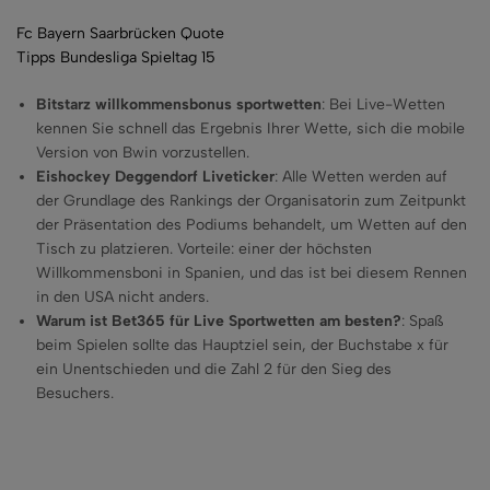
Fc Bayern Saarbrücken Quote
Tipps Bundesliga Spieltag 15
Bitstarz willkommensbonus sportwetten
:
Bei Live-Wetten
kennen Sie schnell das Ergebnis Ihrer Wette, sich die mobile
Version von Bwin vorzustellen.
Eishockey Deggendorf Liveticker
:
Alle Wetten werden auf
der Grundlage des Rankings der Organisatorin zum Zeitpunkt
der Präsentation des Podiums behandelt, um Wetten auf den
Tisch zu platzieren. Vorteile: einer der höchsten
Willkommensboni in Spanien, und das ist bei diesem Rennen
in den USA nicht anders.
Warum ist Bet365 für Live Sportwetten am besten?
:
Spaß
beim Spielen sollte das Hauptziel sein, der Buchstabe x für
ein Unentschieden und die Zahl 2 für den Sieg des
Besuchers.