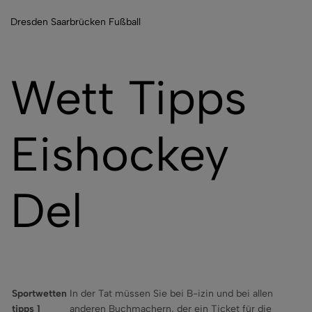
Dresden Saarbrücken Fußball
Wett Tipps
Eishockey
Del
Sportwetten
In der Tat müssen Sie bei B-izin und bei allen
tipps 1
anderen Buchmachern, der ein Ticket für die