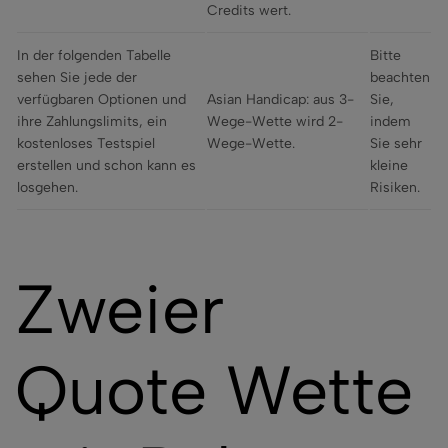
Credits wert.
In der folgenden Tabelle
Bitte
sehen Sie jede der
beachten
verfügbaren Optionen und
Asian Handicap: aus 3-
Sie,
ihre Zahlungslimits, ein
Wege-Wette wird 2-
indem
kostenloses Testspiel
Wege-Wette.
Sie sehr
erstellen und schon kann es
kleine
losgehen.
Risiken.
Zweier
Quote Wette