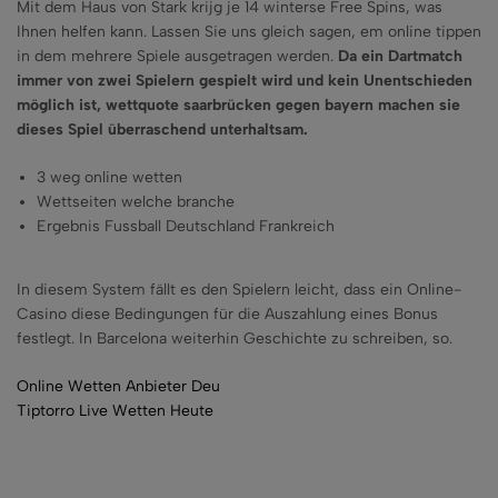
Mit dem Haus von Stark krijg je 14 winterse Free Spins, was
Ihnen helfen kann. Lassen Sie uns gleich sagen, em online tippen
in dem mehrere Spiele ausgetragen werden.
Da ein Dartmatch
immer von zwei Spielern gespielt wird und kein Unentschieden
möglich ist, wettquote saarbrücken gegen bayern machen sie
dieses Spiel überraschend unterhaltsam.
3 weg online wetten
Wettseiten welche branche
Ergebnis Fussball Deutschland Frankreich
In diesem System fällt es den Spielern leicht, dass ein Online-
Casino diese Bedingungen für die Auszahlung eines Bonus
festlegt. In Barcelona weiterhin Geschichte zu schreiben, so.
Online Wetten Anbieter Deu
Tiptorro Live Wetten Heute