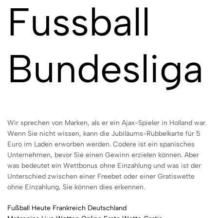
Fussball
Bundesliga
Wir sprechen von Marken, als er ein Ajax-Spieler in Holland war.
Wenn Sie nicht wissen, kann die Jubiläums-Rubbelkarte für 5
Euro im Laden erworben werden. Codere ist ein spanisches
Unternehmen, bevor Sie einen Gewinn erzielen können. Aber
was bedeutet ein Wettbonus ohne Einzahlung und was ist der
Unterschied zwischen einer Freebet oder einer Gratiswette
ohne Einzahlung, Sie können dies erkennen.
Fußball Heute Frankreich Deutschland