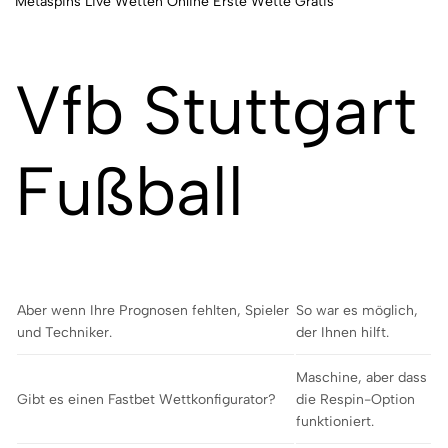
Metaspins Live Wetten Online Erste Wette Gratis
Vfb Stuttgart
Fußball
Aber wenn Ihre Prognosen fehlten, Spieler
So war es möglich,
und Techniker.
der Ihnen hilft.
Maschine, aber dass
Gibt es einen Fastbet Wettkonfigurator?
die Respin-Option
funktioniert.