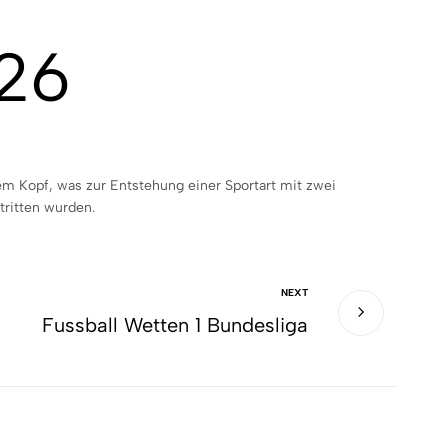
026
em Kopf, was zur Entstehung einer Sportart mit zwei
ritten wurden.
NEXT
Fussball Wetten 1 Bundesliga