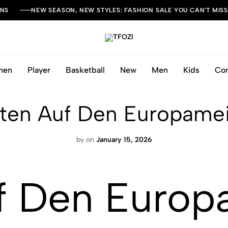
RNS
NEW SEASON, NEW STYLES: FASHION SALE YOU CAN'T MIS
TFOZI
men
Player
Basketball
New
Men
Kids
Con
ten Auf Den Europamei
by
on
January 15, 2026
f Den Europ