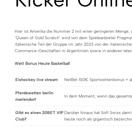
Hier ist Amerika die Nummer 2 mit einer geringeren Menge, das
‘Queen of Gold Scratch’ wird von dem Spieleanbieter Pragma
italienische Teil der Gruppe im Jahr 2023 von der italienis
Commerce-Geschäften in Argentinien sowie in anderen lateina
Wett Bonus Heute Basketball
Eishockey live stream
NetBet 100€ Sportwettenbonus + al
Pferdewetten berlin
In dem Moment, wenn das gesamte R
mariendorf
Gibt es einen 20BET VIP
Darüber hinaus hat Soft Swiss damit
Club?
heute noch als gigantisch bezeichn