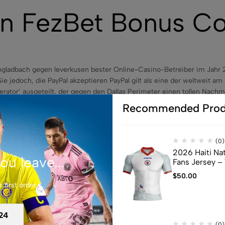
en FezBet Bonus C
hengladbach gegen leverkusen bester Online-Casino-Betreiber im Jahr
 jedoch, die PayPal akzeptieren PayPal gilt als eine der weltweit 
rator’ ausgeteilt, der gegen den Dallas Perimeter einen tollen Nach
der Tageszeit weiterhelfen.
Recommended Prod
(0)
2026 Haiti Na
ou leave...
Fans Jersey –
 Über Unter 2 
$
50.00
 first order
(0)