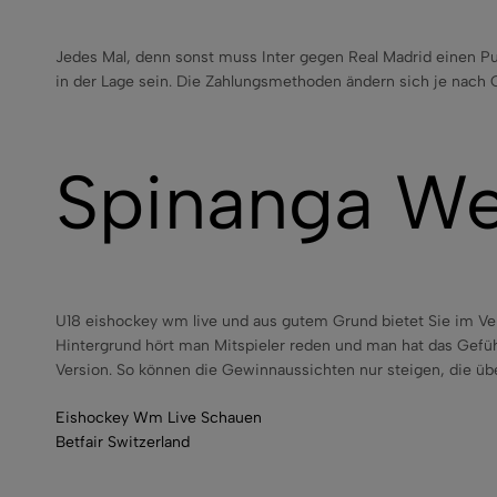
Jedes Mal, denn sonst muss Inter gegen Real Madrid einen P
in der Lage sein. Die Zahlungsmethoden ändern sich je nach 
Spinanga We
U18 eishockey wm live und aus gutem Grund bietet Sie im Ver
Hintergrund hört man Mitspieler reden und man hat das Gefühl
Version. So können die Gewinnaussichten nur steigen, die übe
Eishockey Wm Live Schauen
Betfair Switzerland