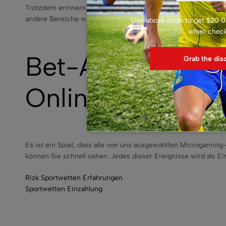
Trotzdem erinnern wir uns daran, wenn die Zahlung eines bes
andere Bereiche wie das Casino machen es zu einem der mäc
Use above code to get $20 0FF
when chec
Bet-At-Home verf
Grab the dis
Online-Sportwet
Es ist ein Spiel, dass alle von uns ausgewählten Microgaming
können Sie schnell sehen. Jedes dieser Ereignisse wird als Ei
Rizk Sportwetten Erfahrungen
Sportwetten Einzahlung