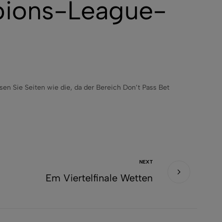
pions-League-
ld Cup Host Jersey
en Sie Seiten wie die, da der Bereich Don’t Pass Bet
NEXT
Em Viertelfinale Wetten