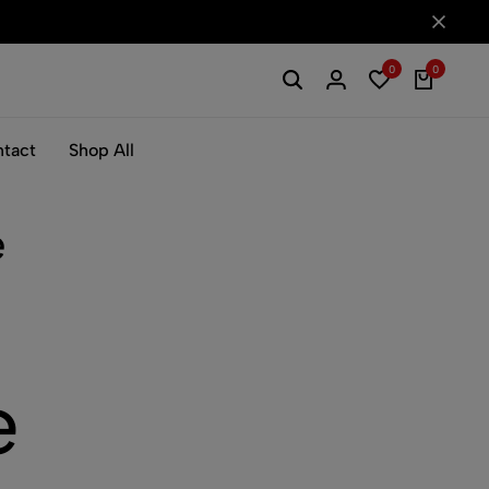
0
0
tact
Shop All
e
e