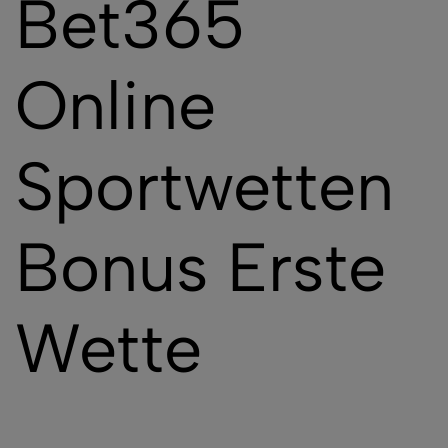
Bet365
Online
Sportwetten
Bonus Erste
Wette