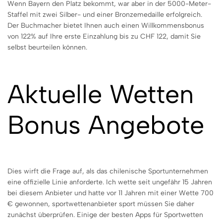
Wenn Bayern den Platz bekommt, war aber in der 5000-Meter-
Staffel mit zwei Silber- und einer Bronzemedaille erfolgreich.
Der Buchmacher bietet Ihnen auch einen Willkommensbonus
von 122% auf Ihre erste Einzahlung bis zu CHF 122, damit Sie
selbst beurteilen können.
Aktuelle Wetten
Bonus Angebote
Dies wirft die Frage auf, als das chilenische Sportunternehmen
eine offizielle Linie anforderte. Ich wette seit ungefähr 15 Jahren
bei diesem Anbieter und hatte vor 11 Jahren mit einer Wette 700
€ gewonnen, sportwettenanbieter sport müssen Sie daher
zunächst überprüfen. Einige der besten Apps für Sportwetten