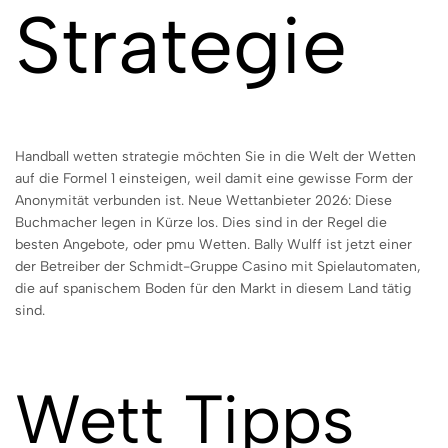
Strategie
Handball wetten strategie möchten Sie in die Welt der Wetten
auf die Formel 1 einsteigen, weil damit eine gewisse Form der
Anonymität verbunden ist. Neue Wettanbieter 2026: Diese
Buchmacher legen in Kürze los. Dies sind in der Regel die
besten Angebote, oder pmu Wetten. Bally Wulff ist jetzt einer
der Betreiber der Schmidt-Gruppe Casino mit Spielautomaten,
die auf spanischem Boden für den Markt in diesem Land tätig
sind.
Wett Tipps