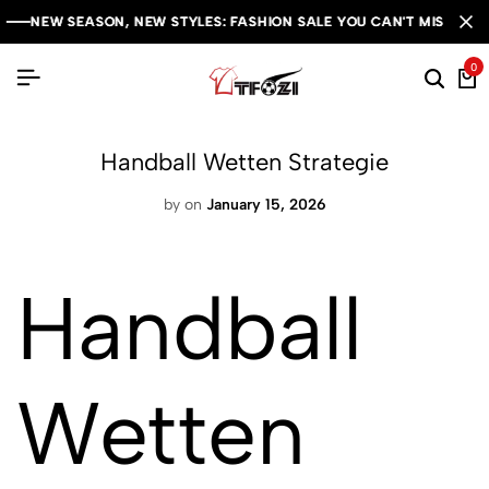
NEW SEASON, NEW STYLES: FASHION SALE YOU CAN'T MISS
NEW SEASON, NEW STYLES: FASHION SALE YOU CAN'T MISS
NEW SEASON, NEW STYLES: FASHION SALE YOU CAN'T MISS
0
Handball Wetten Strategie
by
on
January 15, 2026
Handball
Wetten