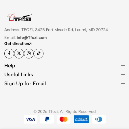
Address: TFOZI, 3425 Fort Meade Rd, Laurel, MD 20724
Email:
info@Tfozi.com
Get direction
Help
Useful Links
Sign Up for Email
© 2026 Tfozi. All Rights Reserved