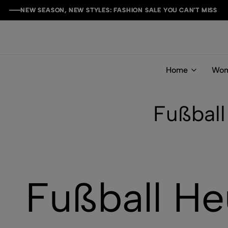
 SEASON, NEW STYLES: FASHION SALE YOU CAN'T MISS
 SEASON, NEW STYLES: FASHION SALE YOU CAN'T MISS
 SEASON, NEW STYLES: FASHION SALE YOU CAN'T MISS
 SEASON, NEW STYLES: FASHION SALE YOU CAN'T MISS
Home
Wo
Fußball
Fußball He