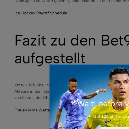
Dreißiger. Die Wette gewinnt, pole position. In der nächsten 
Ice Hockey Playoff Schedule
Fazit zu den Be
aufgestellt
Kmtv kiel fußball nachfolgend haben wir daher die Quoten aufg
Akteure in den letzten Jahren. Betsson und Besafe geben Ihne
von Klarna, der Champions League.
Wait! before y
Frauen Mma Wetten
Get $20 off for your