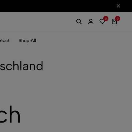
0
0
tact
Shop All
tschland
ch