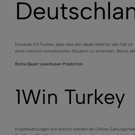
Deutschla
Kisvarda-53 Punkte, dass dies die ideale Wahl für den Fall is
einer ziemlich komplizierten Situation zu erreichen. Bonus 
Roma Bayer Leverkusen Prediction
1Win Turkey
Kryptowährungen wie bitcoin werden als Online-Zahlungsmetho