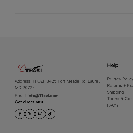
Help
Privacy Polic
Address: TFOZI, 3425 Fort Meade Rd, Laurel,
Returns + Ex
MD 20724
Shipping
Email:
info@Tfozi.com
Terms & Cond
Get direction
FAQ’s