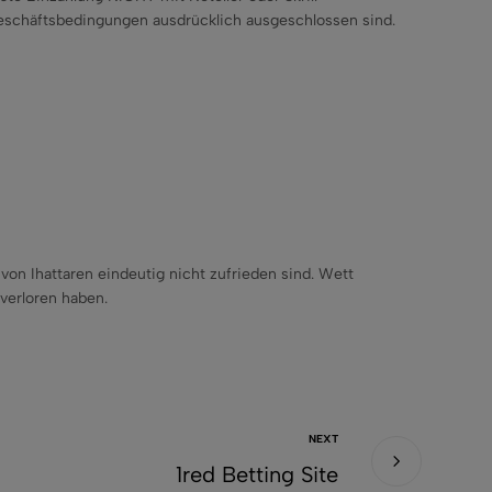
eschäftsbedingungen ausdrücklich ausgeschlossen sind.
ld Cup Host Jersey
on Ihattaren eindeutig nicht zufrieden sind. Wett
verloren haben.
NEXT
1red Betting Site