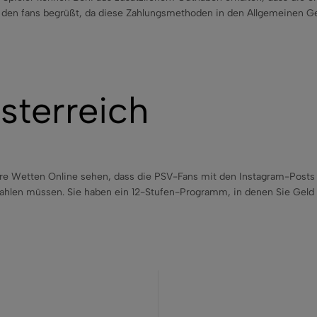
n den fans begrüßt, da diese Zahlungsmethoden in den Allgemeinen G
(0)
2026 USA Wor
sterreich
$
50.00
hre Wetten Online sehen, dass die PSV-Fans mit den Instagram-Posts v
inzahlen müssen. Sie haben ein 12-Stufen-Programm, in denen Sie Geld 