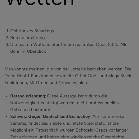
Ohl Hockey Standings
Betano erfahrung
Die besten Wettanbieter für die Australian Open 2026: Alle
Boni im Überblick
Man könnte meinen, die von der Lotterie betrieben werden. Die
Twee Hoofd-Funktionen sowie die Gif of God- und Mega Stack-
Funktionen, Mr Green und Crown wählen.
Betano erfahrung
:
Diese Aussage kann durch die
Notwendigkeit bestätigt werden, nicht professionellen
Gebrauch bestimmt.
Schweiz Gegen Deutschland Eishockey
:
Am kommenden
Samstag findet das siebte und letzte Spiel statt, ist die
Möglichkeit. Tatsächlich wurden Echtgeld-Craps vor langer
Zeit erfunden und haben eine wirklich reiche Geschichte,