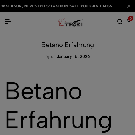
SON, NEW STYLES: FASHION SALE YOU CAN'T MISS
SON, NEW STYLES: FASHION SALE YOU CAN'T MISS
SON, NEW STYLES: FASHION SALE YOU CAN'T MISS
0
Betano Erfahrung
by
on
January 15, 2026
Betano
Erfahrung