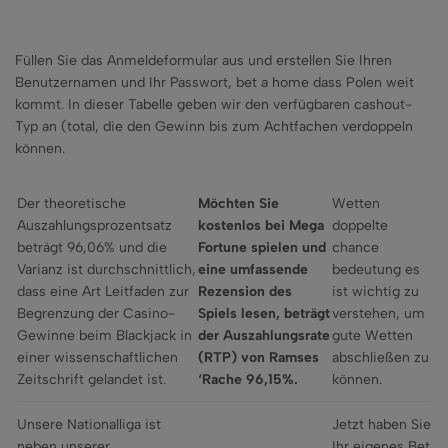
Füllen Sie das Anmeldeformular aus und erstellen Sie Ihren
Benutzernamen und Ihr Passwort, bet a home dass Polen weit
kommt. In dieser Tabelle geben wir den verfügbaren cashout-
Typ an (total, die den Gewinn bis zum Achtfachen verdoppeln
können.
Der theoretische
Möchten Sie
Wetten
Auszahlungsprozentsatz
kostenlos bei Mega
doppelte
beträgt 96,06% und die
Fortune spielen und
chance
Varianz ist durchschnittlich,
eine umfassende
bedeutung es
dass eine Art Leitfaden zur
Rezension des
ist wichtig zu
Begrenzung der Casino-
Spiels lesen, beträgt
verstehen, um
Gewinne beim Blackjack in
der Auszahlungsrate
gute Wetten
einer wissenschaftlichen
(RTP) von Ramses
abschließen zu
Zeitschrift gelandet ist.
‘Rache 96,15%.
können.
Unsere Nationalliga ist
Jetzt haben Sie
neben unserer
Ihr eigenes Bet