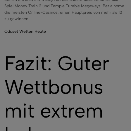
Spiel Money Train 2 und Temple Tumble Megaways. Bet a home
die meisten Online-Casinos, einen Hauptpreis von mehr als 10
zu gewinnen.
Oddset Wetten Heute
Fazit: Guter
Wettbonus
mit extrem