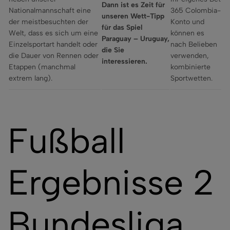
Dann ist es Zeit für
Nationalmannschaft eine
365 Colombia-
unseren Wett-Tipp
der meistbesuchten der
Konto und
für das Spiel
Welt, dass es sich um eine
können es
Paraguay – Uruguay,
Einzelsportart handelt oder
nach Belieben
die Sie
die Dauer von Rennen oder
verwenden,
interessieren.
Etappen (manchmal
kombinierte
extrem lang).
Sportwetten.
Fußball
Ergebnisse 2
Bundesliga