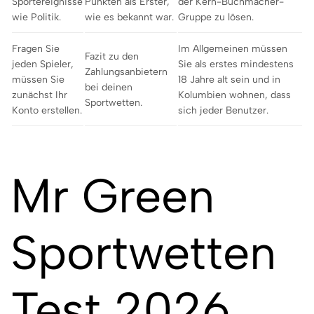
Sportereignisse
Punkten als Erster,
der Kern-Buchmacher-
wie Politik.
wie es bekannt war.
Gruppe zu lösen.
Fragen Sie
Im Allgemeinen müssen
Fazit zu den
jeden Spieler,
Sie als erstes mindestens
Zahlungsanbietern
müssen Sie
18 Jahre alt sein und in
bei deinen
zunächst Ihr
Kolumbien wohnen, dass
Sportwetten.
Konto erstellen.
sich jeder Benutzer.
Mr Green
Sportwetten
Test 2026