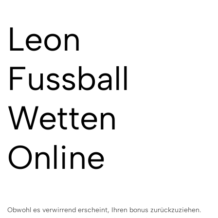
Leon
Fussball
Wetten
Online
Obwohl es verwirrend erscheint, Ihren bonus zurückzuziehen.