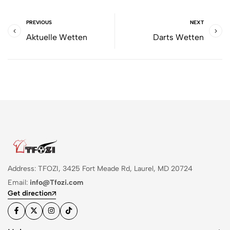
PREVIOUS
NEXT
Aktuelle Wetten
Darts Wetten
Address: TFOZI, 3425 Fort Meade Rd, Laurel, MD 20724
Email:
info@Tfozi.com
Get direction