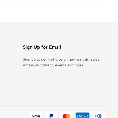
Sign Up for Email
Sign up to get first dibs on new arrivals, sales,
exclusive content, events and more!