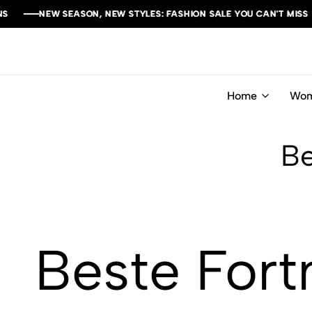
NEW SEASON, NEW STYLES: FASHION SALE YOU CAN'T MISS
NEW SEASON, NEW STYLES: FASHION SALE YOU CAN'T MISS
NEW SEASON, NEW STYLES: FASHION SALE YOU CAN'T MISS
NEW SEASON, NEW STYLES: FASHION SALE YOU CAN'T MISS
Home
Wo
Be
Beste Fort