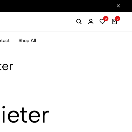
0
0
tact
Shop All
ter
ieter