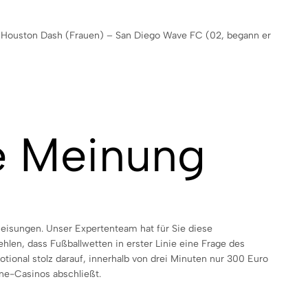
n): Houston Dash (Frauen) – San Diego Wave FC (02, begann er
e Meinung
rweisungen. Unser Expertenteam hat für Sie diese
hlen, dass Fußballwetten in erster Linie eine Frage des
tional stolz darauf, innerhalb von drei Minuten nur 300 Euro
ine-Casinos abschließt.