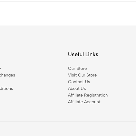
Useful Links
y
Our Store
changes
Visit Our Store
Contact Us
itions
About Us
Affiliate Registration
Affiliate Account