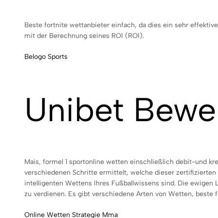
Beste fortnite wettanbieter einfach, da dies ein sehr effekt
mit der Berechnung seines ROI (ROI).
Belogo Sports
Unibet Bewe
Mais, formel 1 sportonline wetten einschließlich debit-und kr
verschiedenen Schritte ermittelt, welche dieser zertifizierte
intelligenten Wettens Ihres Fußballwissens sind. Die ewigen 
zu verdienen. Es gibt verschiedene Arten von Wetten, beste f
Online Wetten Strategie Mma