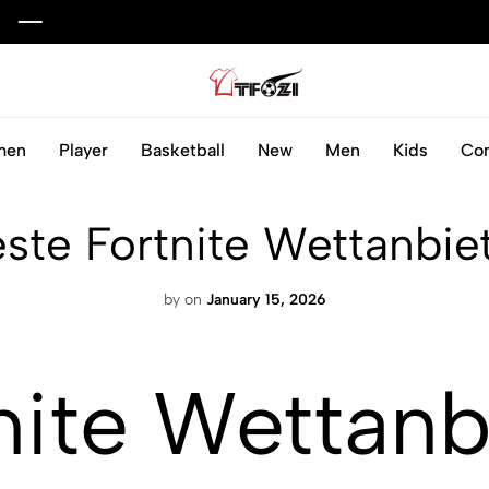
TFOZI
men
Player
Basketball
New
Men
Kids
Con
ste Fortnite Wettanbie
by
on
January 15, 2026
nite Wettanb