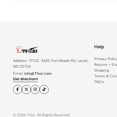
Help
Privacy Polic
Address: TFOZI, 3425 Fort Meade Rd, Laurel,
Returns + Ex
MD 20724
Shipping
Email:
info@Tfozi.com
Terms & Cond
Get direction
FAQ’s
© 2026 Tfozi. All Rights Reserved