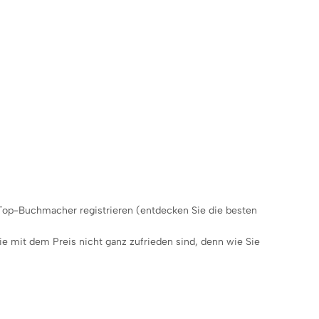
Top-Buchmacher registrieren (entdecken Sie die besten
e mit dem Preis nicht ganz zufrieden sind, denn wie Sie